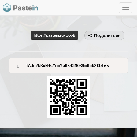
Toggle
navig
Поделиться
https://pastein.ru/t/ooB
TAdn2bKuN4cYnmYp8k43M6K9m8n62CbTws