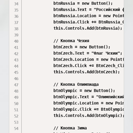
            btnRussia = new Button();

            btnRussia.Text = "Российский флаг"
            btnRussia.Location = new Point(160
            btnRussia.Click += BtnRussia_Click
            this.Controls.Add(btnRussia);

            // Кнопка Чехия

            btnCzech = new Button();

            btnCzech.Text = "Флаг Чехии";

            btnCzech.Location = new Point(320,
            btnCzech.Click += BtnCzech_Click;

            this.Controls.Add(btnCzech);

            // Кнопка Олимпиада

            btnOlympic = new Button();

            btnOlympic.Text = "Олимпийский фла
            btnOlympic.Location = new Point(46
            btnOlympic.Click += BtnOlympic_Cli
            this.Controls.Add(btnOlympic);

            // Кнопка Зима
