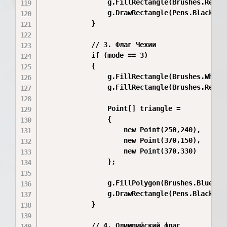
                g.FillRectangle(Brushes.Red, 2
                g.DrawRectangle(Pens.Black, 25
            }

            // 3. Флаг Чехии

            if (mode == 3)

            {

                g.FillRectangle(Brushes.White,
                g.FillRectangle(Brushes.Red, 2
                Point[] triangle =

                {

                    new Point(250,240),

                    new Point(370,150),

                    new Point(370,330)

                };

                g.FillPolygon(Brushes.Blue, tr
                g.DrawRectangle(Pens.Black, 25
            }

            // 4. Олимпийский флаг
