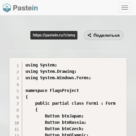
Toggle
navig
Поделиться
https://pastein.ru/t/omq
using System;

using System.Drawing;

using System.Windows.Forms;

namespace FlagsProject

{

    public partial class Form1 : Form

    {

        Button btnJapan;

        Button btnRussia;

        Button btnCzech;

        Button btnOlympic;
