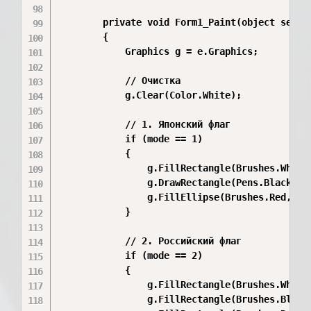
        private void Form1_Paint(object sender
        {

            Graphics g = e.Graphics;

            // Очистка

            g.Clear(Color.White);

            // 1. Японский флаг

            if (mode == 1)

            {

                g.FillRectangle(Brushes.White,
                g.DrawRectangle(Pens.Black, 25
                g.FillEllipse(Brushes.Red, 350
            }

            // 2. Российский флаг

            if (mode == 2)

            {

                g.FillRectangle(Brushes.White,
                g.FillRectangle(Brushes.Blue, 