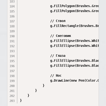
                g.FillPolygon(Brushes.Green, t
                g.FillPolygon(Brushes.Green, t
                // Ствол

                g.FillRectangle(Brushes.Brown,
                // Снеговик

                g.FillEllipse(Brushes.White, 6
                g.FillEllipse(Brushes.White, 6
                // Глаза

                g.FillEllipse(Brushes.Black, 6
                g.FillEllipse(Brushes.Black, 6
                // Нос

                g.DrawLine(new Pen(Color.Orang
            }

        }

    }

}