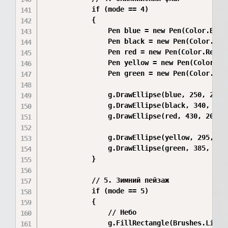
            if (mode == 4)

            {

                Pen blue = new Pen(Color.Blue,
                Pen black = new Pen(Color.Blac
                Pen red = new Pen(Color.Red, 5
                Pen yellow = new Pen(Color.Gol
                Pen green = new Pen(Color.Gree
                g.DrawEllipse(blue, 250, 200, 
                g.DrawEllipse(black, 340, 200,
                g.DrawEllipse(red, 430, 200, 8
                g.DrawEllipse(yellow, 295, 250
                g.DrawEllipse(green, 385, 250,
            }

            // 5. Зимний пейзаж

            if (mode == 5)

            {

                // Небо

                g.FillRectangle(Brushes.LightB