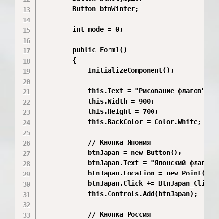
        Button btnWinter;

        int mode = 0;

        public Form1()

        {

            InitializeComponent();

            this.Text = "Рисование флагов";

            this.Width = 900;

            this.Height = 700;

            this.BackColor = Color.White;

            // Кнопка Япония

            btnJapan = new Button();

            btnJapan.Text = "Японский флаг";

            btnJapan.Location = new Point(20, 
            btnJapan.Click += BtnJapan_Click;

            this.Controls.Add(btnJapan);

            // Кнопка Россия
