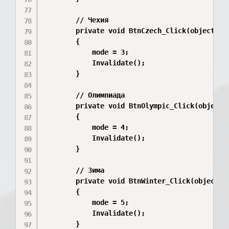
        // Чехия

        private void BtnCzech_Click(object sen
        {

            mode = 3;

            Invalidate();

        }

        // Олимпиада

        private void BtnOlympic_Click(object s
        {

            mode = 4;

            Invalidate();

        }

        // Зима

        private void BtnWinter_Click(object se
        {

            mode = 5;

            Invalidate();

        }
