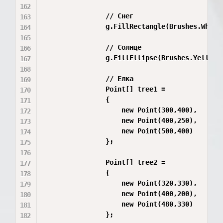
                // Снег

                g.FillRectangle(Brushes.WhiteS
                // Солнце

                g.FillEllipse(Brushes.Yellow, 
                // Елка

                Point[] tree1 =

                {

                    new Point(300,400),

                    new Point(400,250),

                    new Point(500,400)

                };

                Point[] tree2 =

                {

                    new Point(320,330),

                    new Point(400,200),

                    new Point(480,330)

                };
