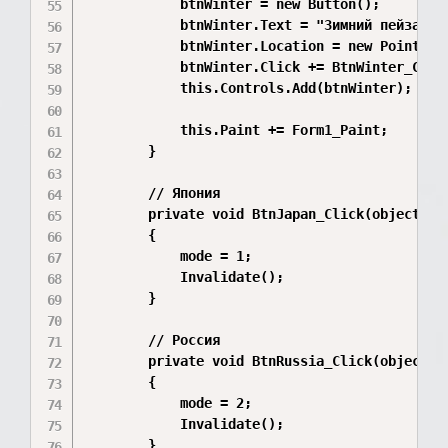
            btnWinter = new Button();

            btnWinter.Text = "Зимний пейзаж";

            btnWinter.Location = new Point(640
            btnWinter.Click += BtnWinter_Click
            this.Controls.Add(btnWinter);

            this.Paint += Form1_Paint;

        }

        // Япония

        private void BtnJapan_Click(object sen
        {

            mode = 1;

            Invalidate();

        }

        // Россия

        private void BtnRussia_Click(object se
        {

            mode = 2;

            Invalidate();

        }
