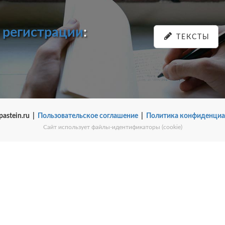
и
регистрации
:
ТЕКСТЫ
pastein.ru |
Пользовательское соглашение
|
Политика конфиденциа
Сайт использует файлы-идентификаторы (cookie)