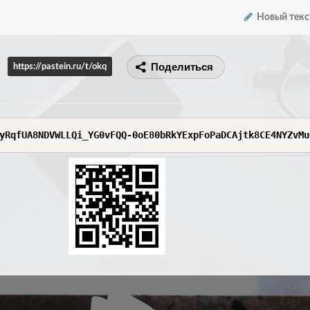
Новый текс
Поделиться
https://pastein.ru/t/okq
yRqfUA8NDVWLLQi_YG0vFQQ-0oE80bRkYExpFoPaDCAjtk8CE4NYZvMu