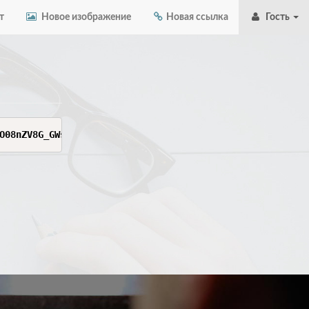
т
Новое изображение
Новая ссылка
Гость
O08nZV8G_GWshdC2PabU-oNlXzJ9FQzW06hKbODhesTEDUbnxYsiOEs9