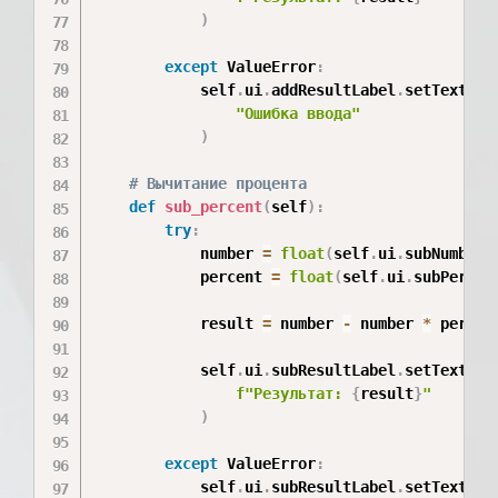
)
except
 ValueError
:
            self
.
ui
.
addResultLabel
.
setText
(
"Ошибка ввода"
)
# Вычитание процента
def
sub_percent
(
self
)
:
try
:
            number 
=
float
(
self
.
ui
.
subNumberE
            percent 
=
float
(
self
.
ui
.
subPercen
            result 
=
 number 
-
 number 
*
 percen
            self
.
ui
.
subResultLabel
.
setText
(
f"Результат: 
{
result
}
"
)
except
 ValueError
:
            self
.
ui
.
subResultLabel
.
setText
(