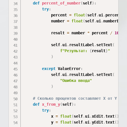
def
percent_of_number
(
self
)
:
try
:
            percent 
=
float
(
self
.
ui
.
percentEd
            number 
=
float
(
self
.
ui
.
numberEdit
            result 
=
 number 
*
 percent 
/
100
            self
.
ui
.
resultLabel
.
setText
(
f"Результат: 
{
result
}
"
)
except
 ValueError
:
            self
.
ui
.
resultLabel
.
setText
(
"Ошибка ввода"
)
# Сколько процентов составляет X от Y
def
x_from_y
(
self
)
:
try
:
            x 
=
float
(
self
.
ui
.
xEdit
.
text
(
)
)
            y 
=
float
(
self
.
ui
.
yEdit
.
text
(
)
)