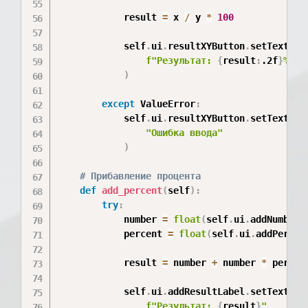
            result 
=
 x 
/
 y 
*
100
            self
.
ui
.
resultXYButton
.
setText
(
f"Результат: 
{
result
:
.2f
}
%"
)
except
 ValueError
:
            self
.
ui
.
resultXYButton
.
setText
(
"Ошибка ввода"
)
# Прибавление процента
def
add_percent
(
self
)
:
try
:
            number 
=
float
(
self
.
ui
.
addNumberE
            percent 
=
float
(
self
.
ui
.
addPercen
            result 
=
 number 
+
 number 
*
 percen
            self
.
ui
.
addResultLabel
.
setText
(
f"Результат: 
{
result
}
"