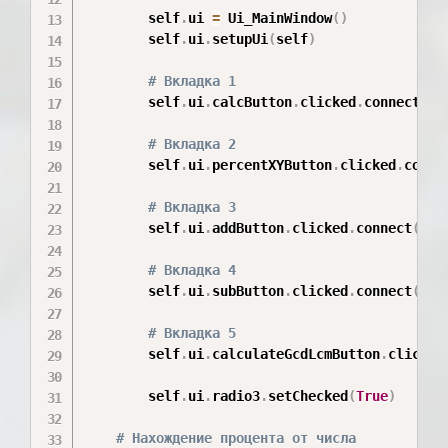
        self
.
ui 
=
 Ui_MainWindow
(
)
        self
.
ui
.
setupUi
(
self
)
# Вкладка 1
        self
.
ui
.
calcButton
.
clicked
.
connect
(
se
# Вкладка 2
        self
.
ui
.
percentXYButton
.
clicked
.
conne
# Вкладка 3
        self
.
ui
.
addButton
.
clicked
.
connect
(
sel
# Вкладка 4
        self
.
ui
.
subButton
.
clicked
.
connect
(
sel
# Вкладка 5
        self
.
ui
.
calculateGcdLcmButton
.
clicked
        self
.
ui
.
radio3
.
setChecked
(
True
)
# Нахождение процента от числа