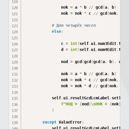
                nok 
=
 a 
*
 b 
//
 gcd
(
a
,
 b
)
                nok 
=
 nok 
*
 c 
//
 gcd
(
nok
,
 c
)
# Для четырёх чисел
else
:
                c 
=
int
(
self
.
ui
.
num3Edit
.
text
                d 
=
int
(
self
.
ui
.
num4Edit
.
text
                nod 
=
 gcd
(
gcd
(
gcd
(
a
,
 b
)
,
 c
)
,
 
                nok 
=
 a 
*
 b 
//
 gcd
(
a
,
 b
)
                nok 
=
 nok 
*
 c 
//
 gcd
(
nok
,
 c
)
                nok 
=
 nok 
*
 d 
//
 gcd
(
nok
,
 d
)
            self
.
ui
.
resultGcdLcmLabel
.
setText
f"НОД = 
{
nod
}
\nНОК = 
{
nok
}
"
)
except
 ValueError
:
            self
.
ui
.
resultGcdLcmLabel
.
setText