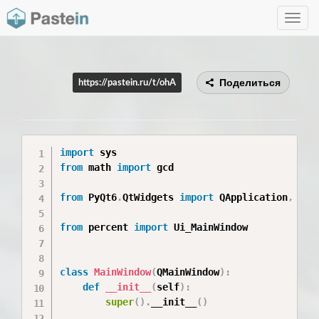
Toggle
navig
Поделиться
https://pastein.ru/t/ohA
import
from
 math 
import
 gcd

from
 PyQt6
.
QtWidgets 
import
 QApplication
,
 QMa
from
 percent 
import
 Ui_MainWindow

class
MainWindow
(
QMainWindow
)
:
def
__init__
(
self
)
:
super
(
)
.
__init__
(
)