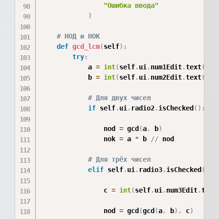
"Ошибка ввода"
)
# НОД и НОК
def
gcd_lcm
(
self
)
:
try
:
            a 
=
int
(
self
.
ui
.
num1Edit
.
text
(
)
)
            b 
=
int
(
self
.
ui
.
num2Edit
.
text
(
)
)
# Для двух чисел
if
 self
.
ui
.
radio2
.
isChecked
(
)
:
                nod 
=
 gcd
(
a
,
 b
)
                nok 
=
 a 
*
 b 
//
 nod

# Для трёх чисел
elif
 self
.
ui
.
radio3
.
isChecked
(
)
:
                c 
=
int
(
self
.
ui
.
num3Edit
.
text
                nod 
=
 gcd
(
gcd
(
a
,
 b
)
,
 c
)