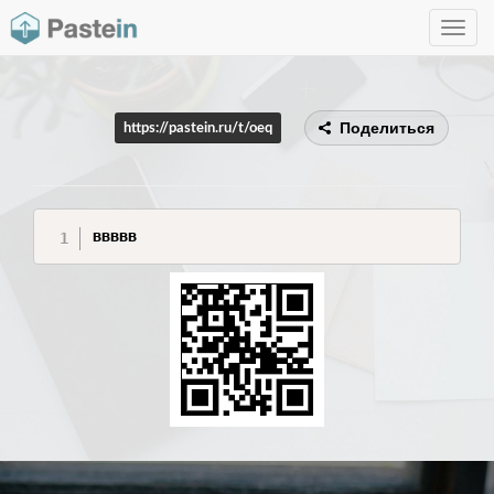
Toggle
navig
Поделиться
https://pastein.ru/t/oeq
ввввв