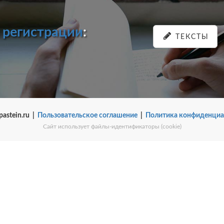
и
регистрации
:
ТЕКСТЫ
pastein.ru |
Пользовательское соглашение
|
Политика конфиденциа
Сайт использует файлы-идентификаторы (cookie)