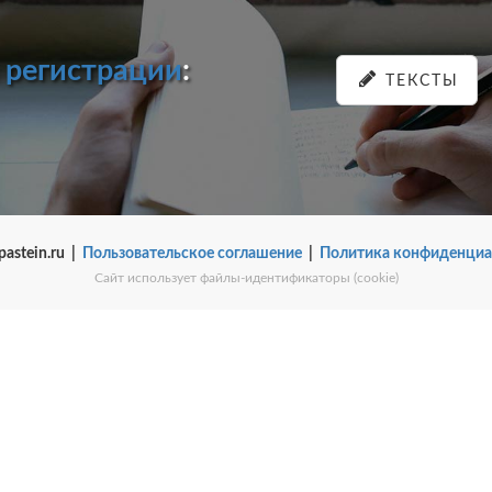
и
регистрации
:
ТЕКСТЫ
pastein.ru |
Пользовательское соглашение
|
Политика конфиденциа
Сайт использует файлы-идентификаторы (cookie)