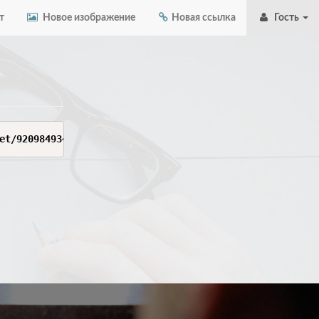
т
Новое изображение
Новая ссылка
Гость
et/920984934/8dee8bcf-b31b-4b1c-8cba-89059dc98510?sp=r&s