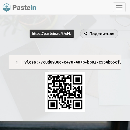
Toggle
navig
Поделиться
https://pastein.ru/t/oHJ
vless://c0d0936e-e470-407b-bb02-e554b65cf3ff@