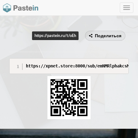
Toggle
navig
Поделиться
https://pastein.ru/t/oEh
https://xpnet.store:8000/sub/emNMRlphakcsMTc3