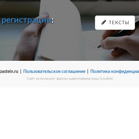
и
регистрации
:
ТЕКСТЫ
pastein.ru |
Пользовательское соглашение
|
Политика конфиденциа
Сайт использует файлы-идентификаторы (cookie)