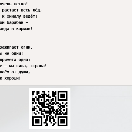
очень легко!

 растает весь лёд,

 к финалу ведёт!

ой барабан —

анда в карман!

зажигает огни,

ы не одни!

примета одна:

е — мы сила, страна!

поём от души,

к хороши!