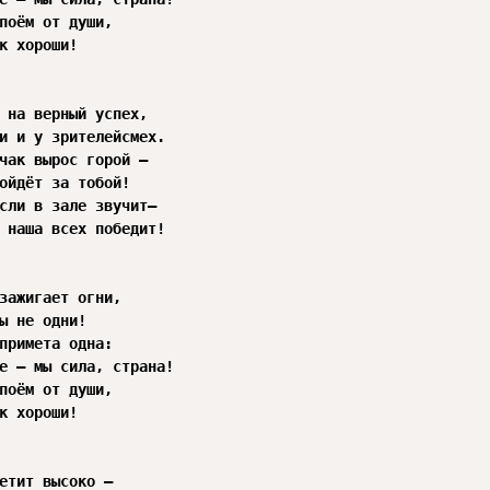
поём от души,

к хороши!

 на верный успех,

и и у зрителейсмех.

чак вырос горой —

ойдёт за тобой!

сли в зале звучит—

 наша всех победит!

зажигает огни,

ы не одни!

примета одна:

е — мы сила, страна!

поём от души,

к хороши!

етит высоко —
