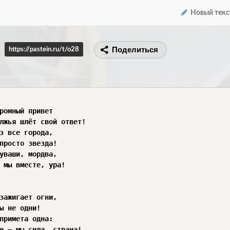
Новый текс
Поделиться
https://pastein.ru/t/o28
ромный привет

лжья шлёт свой ответ!

з все города,

просто звезда!

уваши, мордва,

 мы вместе, ура!

зажигает огни,

ы не одни!

примета одна:

е — мы сила, страна!
