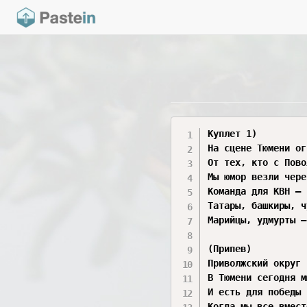
Куплет 1)

На сцене Тюмени ог
От тех, кто с Пово
Мы юмор везли чере
Команда для КВН — 
Татары, башкиры, ч
Марийцы, удмурты —
(Припев)

Приволжский округ 
В Тюмени сегодня м
И есть для победы 
Когда мы все вмест