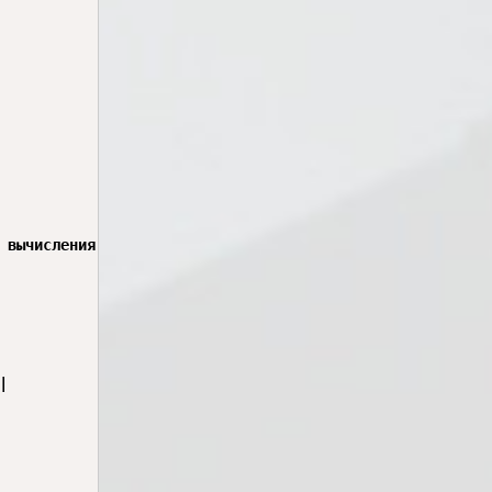
 вычисления ИМТ, в окне Watches видны переменные: height

