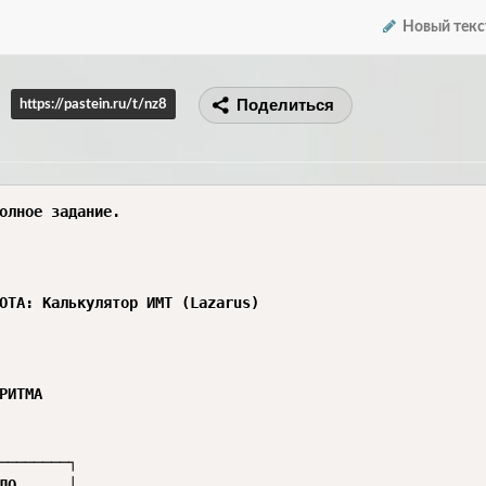
Новый текс
Поделиться
https://pastein.ru/t/nz8
олное задание.

ОТА: Калькулятор ИМТ (Lazarus)

РИТМА

────────┐

ЛО      │
