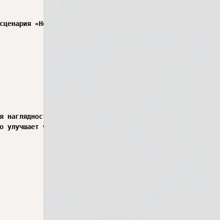
сценария «Норма»]*

я наглядности.

о улучшает читаемость и позволяет переиспользовать её.
