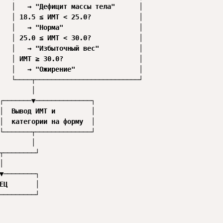
   │   → "Дефицит массы тела"      │

   │ 18.5 ≤ ИМТ < 25.0?            │

   │   → "Норма"                   │

   │ 25.0 ≤ ИМТ < 30.0?            │

   │   → "Избыточный вес"          │

   │ ИМТ ≥ 30.0?                   │

   │   → "Ожирение"                │

   └────┬──────────────────────────┘

        │

┌───────▼──────────────┐

│  Вывод ИМТ и         │

│  категории на форму  │

└───────┬──────────────┘

        │

┬────────┘



▼────────┐

ЕЦ       │

─────────┘
