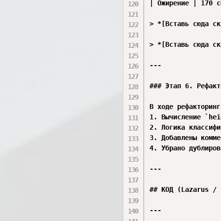
| Ожирение | 170 с
> *[Вставь сюда ск
> *[Вставь сюда ск
---

### Этап 6. Рефакт
В ходе рефакторинг
1. Вычисление `hei
2. Логика классифи
3. Добавлены комме
4. Убрано дублиров
---

## КОД (Lazarus / 
---
