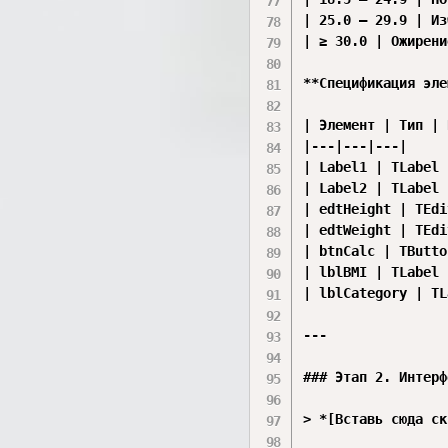
| 25.0 — 29.9 | Из
| ≥ 30.0 | Ожирени
**Спецификация эле
| Элемент | Тип | 
|---|---|---|

| Label1 | TLabel 
| Label2 | TLabel 
| edtHeight | TEdi
| edtWeight | TEdi
| btnCalc | TButto
| lblBMI | TLabel 
| lblCategory | TL
---

### Этап 2. Интерф
> *[Вставь сюда ск