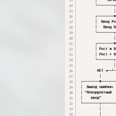
        └────────┬
                 │

        ┌────────▼
        │  Ввод Ро
        │   Ввод В
        └────────┬
                 │

        ┌────────▼
        │ Рост и В
        │ Рост > 0
        └────────┬
                 │

         НЕТ ◄──┴─
          │       
 ┌────────▼───────
 │  Вывод ошибки: 
 │ "Некорректный  
 │    ввод"       
 └────────┬───────
          │       
          │       