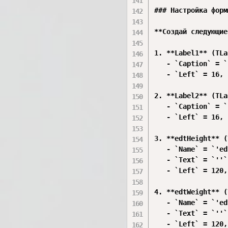
### Настройка формы
**Создай следующие
1. **Label1** (TLa
   - `Caption` = `
   - `Left` = 16, 
2. **Label2** (TLa
   - `Caption` = `
   - `Left` = 16, 
3. **edtHeight** (
   - `Name` = `'ed
   - `Text` = `''`

   - `Left` = 120,
4. **edtWeight** (
   - `Name` = `'ed
   - `Text` = `''`

   - `Left` = 120,