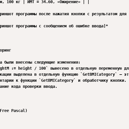
м, 100 кг | ИМТ = 34.60, «Ожирение» | |

риншот программы после нажатия кнопки с результатом для 
риншот программы с сообщением об ошибке ввода]*

оринг

а были внесены следующие изменения:

ghtM := height / 100` вынесено в отдельную переменную дл
кации выделена в отдельную функцию `GetBMICategory` — эт
нтарии к функции `GetBMICategory` и обработчику кнопки.

ание кода проверки ввода.

Free Pascal)
