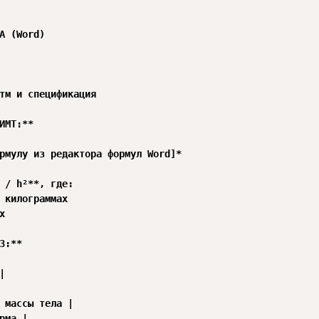
А (Word)

тм и спецификация

ИМТ:**

рмулу из редактора формул Word]*

 / h²**, где:

 килограммах



З:**



 массы тела |

рма |
