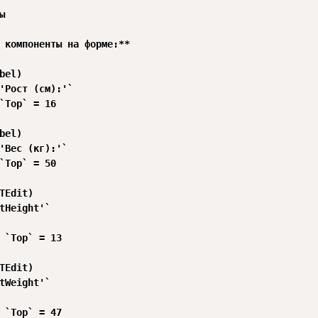


 компоненты на форме:**

bel)

'Рост (см):'`

`Top` = 16

bel)

'Вес (кг):'`

`Top` = 50

TEdit)

tHeight'`

 `Top` = 13

TEdit)

tWeight'`

 `Top` = 47
