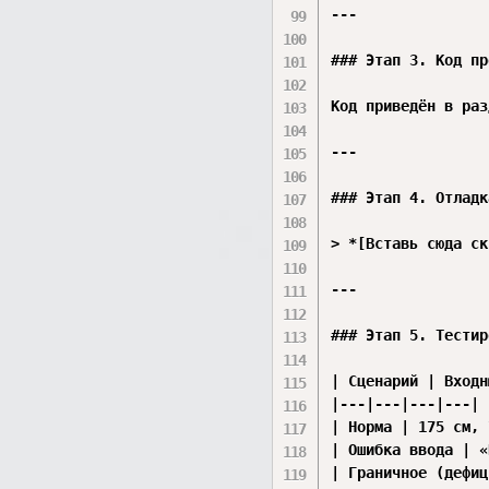
---

### Этап 3. Код пр
Код приведён в раз
---

### Этап 4. Отладка
> *[Вставь сюда ск
---

### Этап 5. Тестир
| Сценарий | Входн
|---|---|---|---|

| Норма | 175 см, 
| Ошибка ввода | «
| Граничное (дефиц