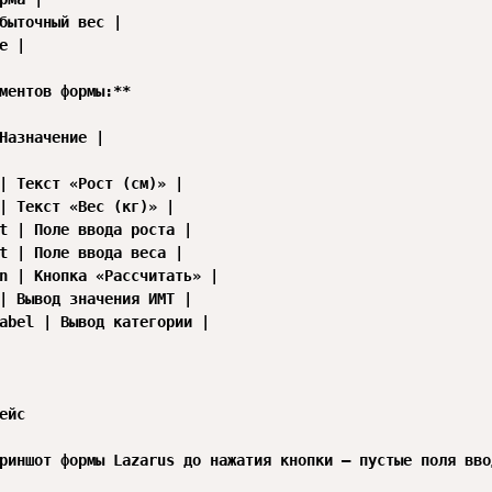
быточный вес |

е |

ментов формы:**

Назначение |

| Текст «Рост (см)» |

| Текст «Вес (кг)» |

t | Поле ввода роста |

t | Поле ввода веса |

n | Кнопка «Рассчитать» |

| Вывод значения ИМТ |

abel | Вывод категории |

ейс

риншот формы Lazarus до нажатия кнопки — пустые поля ввод