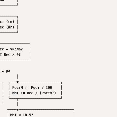
────────┘

────────┐

ст (см) │

ес (кг) │

────────┘

──────────────┐

ес — числа?   │

? Вес > 0?    │

──────────────┘

─► ДА

        │

─┐  ┌───▼────────────────────┐

 │  │ РостМ := Рост / 100    │

 │  │ ИМТ := Вес / (РостМ²)  │

 │  └───┬────────────────────┘

─┘      │

   ┌────▼──────────────────────────┐

   │ ИМТ < 18.5?                   │
