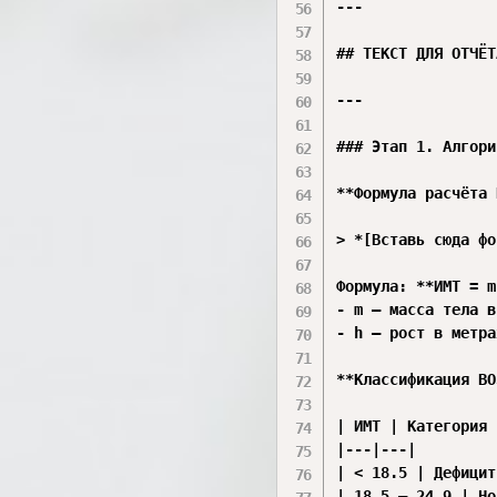
---

## ТЕКСТ ДЛЯ ОТЧЁТ
---

### Этап 1. Алгори
**Формула расчёта 
> *[Вставь сюда фо
Формула: **ИМТ = m
- m — масса тела в
- h — рост в метрах
**Классификация ВО
| ИМТ | Категория |
|---|---|

| < 18.5 | Дефицит
| 18.5 — 24.9 | Но