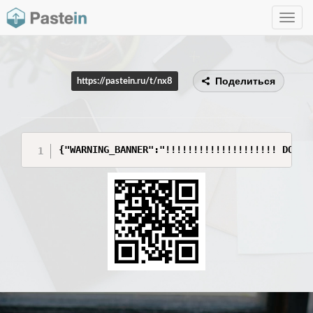
Toggle
navig
Поделиться
https://pastein.ru/t/nx8
{"WARNING_BANNER":"!!!!!!!!!!!!!!!!!!!! DO NO