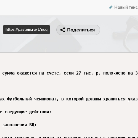
Новый текс
Поделиться
https://pastein.ru/t/nuq
 сумма окажется на счете, если 27 тыс. р. поло-жено на 3
ых Футбольный чемпионат, в которой должны храниться указ
е следующие действия:

 заполнения БД:

 пяти командах, каждая из которых сыграла с другими кома