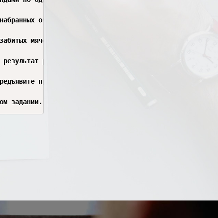
набранных очков для всех игр, проведенных в июне, отсорт
забитых мячей, количество пропущенных мячей для игр, в к
 результат работы.

редъявите преподавателю результат работы.

ом задании. Предъявите преподавателю результат работы.