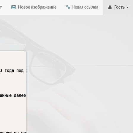
т
Новое изображение
Новая ссылка
Гость
3 года под 13,5% годовых. Проценты начисляются каждые три
анные далее сведения о командах высшей лиги и о всех про
ндами по одному разу (за победу присуждать три очка, за 