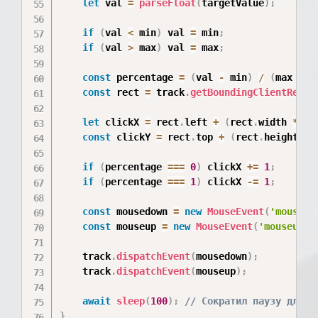
let
 val 
=
parseFloat
(
targetValue
)
;
if
(
val 
<
 min
)
 val 
=
 min
;
if
(
val 
>
 max
)
 val 
=
 max
;
const
 percentage 
=
(
val 
-
 min
)
/
(
max 
-
 m
const
 rect 
=
 track
.
getBoundingClientRect
(
let
 clickX 
=
 rect
.
left 
+
(
rect
.
width 
*
 pe
const
 clickY 
=
 rect
.
top 
+
(
rect
.
height 
/
if
(
percentage 
===
0
)
 clickX 
+=
1
;
if
(
percentage 
===
1
)
 clickX 
-=
1
;
const
 mousedown 
=
new
MouseEvent
(
'mousedo
const
 mouseup 
=
new
MouseEvent
(
'mouseup'
,
    track
.
dispatchEvent
(
mousedown
)
;
    track
.
dispatchEvent
(
mouseup
)
;
await
sleep
(
100
)
;
// Сократил паузу для с
}