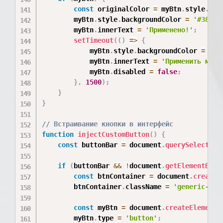
const
 originalColor 
=
 myBtn
.
style
.
bac
        myBtn
.
style
.
backgroundColor 
=
'#38a16
        myBtn
.
innerText 
=
'Применено!'
;
setTimeout
(
(
)
=>
{
            myBtn
.
style
.
backgroundColor 
=
 ori
            myBtn
.
innerText 
=
'Применить мой 
            myBtn
.
disabled 
=
false
;
}
,
1500
)
;
}
}
// Встраивание кнопки в интерфейс
function
injectCustomButton
(
)
{
const
 buttonBar 
=
 document
.
querySelector
(
if
(
buttonBar 
&&
!
document
.
getElementById
const
 btnContainer 
=
 document
.
createE
        btnContainer
.
className 
=
'generic-but
const
 myBtn 
=
 document
.
createElement
(
        myBtn
.
type 
=
'button'
;