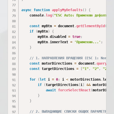
async
function
applyMyDefaults
(
)
{
    console
.
log
(
"ESC Auto: Применяю дефолтные
const
 myBtn 
=
 document
.
getElementById
(
'my
if
(
myBtn
)
{
        myBtn
.
disabled 
=
true
;
        myBtn
.
innerText 
=
'Применяю...'
;
}
// 1. НАПРАВЛЕНИЯ ВРАЩЕНИЯ (ESC 1: Normal
const
 motorDirections 
=
 document
.
querySel
const
 targetDirections 
=
[
"1"
,
"2"
,
"2"
,
for
(
let
 i 
=
0
;
 i 
<
 motorDirections
.
lengt
if
(
targetDirections
[
i
]
&&
 motorDirec
await
forceSelectReact
(
motorDirec
}
}
// 2. ВЫПАДАЮЩИЕ СПИСКИ ОБЩИХ ПАРАМЕТРОВ