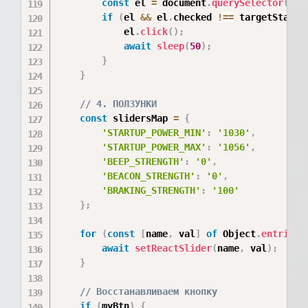
const
 el 
=
 document
.
querySelector
(
`
in
if
(
el 
&&
 el
.
checked 
!==
 targetState
)
            el
.
click
(
)
;
await
sleep
(
50
)
;
}
}
// 4. ПОЛЗУНКИ
const
 slidersMap 
=
{
'STARTUP_POWER_MIN'
:
'1030'
,
'STARTUP_POWER_MAX'
:
'1056'
,
'BEEP_STRENGTH'
:
'0'
,
'BEACON_STRENGTH'
:
'0'
,
'BRAKING_STRENGTH'
:
'100'
}
;
for
(
const
[
name
,
 val
]
of
 Object
.
entries
(
await
setReactSlider
(
name
,
 val
)
;
}
// Восстанавливаем кнопку
if
(
myBtn
)
{