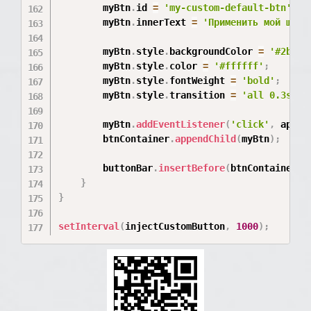
        myBtn
.
id 
=
'my-custom-default-btn'
;
        myBtn
.
innerText 
=
'Применить мой шабл
        myBtn
.
style
.
backgroundColor 
=
'#2b6cb
        myBtn
.
style
.
color 
=
'#ffffff'
;
        myBtn
.
style
.
fontWeight 
=
'bold'
;
        myBtn
.
style
.
transition 
=
'all 0.3s ea
        myBtn
.
addEventListener
(
'click'
,
 apply
        btnContainer
.
appendChild
(
myBtn
)
;
        buttonBar
.
insertBefore
(
btnContainer
,
 
}
}
setInterval
(
injectCustomButton
,
1000
)
;