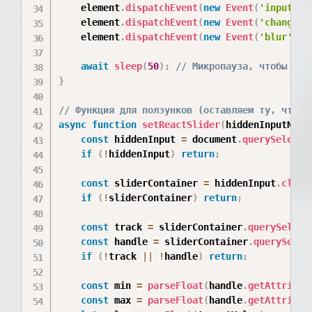
    element
.
dispatchEvent
(
new
Event
(
'input'
,
    element
.
dispatchEvent
(
new
Event
(
'change'
,
    element
.
dispatchEvent
(
new
Event
(
'blur'
,
{
await
sleep
(
50
)
;
// Микропауза, чтобы фре
}
// Функция для ползунков (оставляем ту, что з
async
function
setReactSlider
(
hiddenInputName
const
 hiddenInput 
=
 document
.
querySelecto
if
(
!
hiddenInput
)
return
;
const
 sliderContainer 
=
 hiddenInput
.
close
if
(
!
sliderContainer
)
return
;
const
 track 
=
 sliderContainer
.
querySelect
const
 handle 
=
 sliderContainer
.
querySelec
if
(
!
track 
||
!
handle
)
return
;
const
 min 
=
parseFloat
(
handle
.
getAttribut
const
 max 
=
parseFloat
(
handle
.
getAttribut