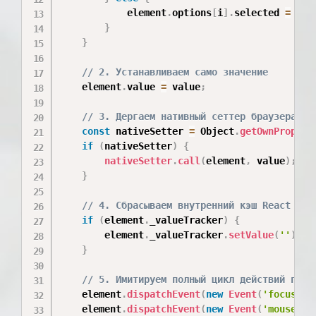
            element
.
options
[
i
]
.
selected 
=
fal
}
}
// 2. Устанавливаем само значение
    element
.
value 
=
 value
;
// 3. Дергаем нативный сеттер браузера
const
 nativeSetter 
=
 Object
.
getOwnPropert
if
(
nativeSetter
)
{
nativeSetter
.
call
(
element
,
 value
)
;
}
// 4. Сбрасываем внутренний кэш React (Tr
if
(
element
.
_valueTracker
)
{
        element
.
_valueTracker
.
setValue
(
''
)
;
}
// 5. Имитируем полный цикл действий поль
    element
.
dispatchEvent
(
new
Event
(
'focus'
,
    element
.
dispatchEvent
(
new
Event
(
'mousedow