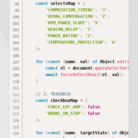
const
 selectsMap 
=
{
'COMMUTATION_TIMING'
:
'3'
,
'DEMAG_COMPENSATION'
:
'2'
,
'RPM_POWER_SLOPE'
:
'9'
,
'BEACON_DELAY'
:
'5'
,
'POWER_RATING'
:
'2'
,
'TEMPERATURE_PROTECTION'
:
'0'
}
;
for
(
const
[
name
,
 val
]
of
 Object
.
entries
(
const
 el 
=
 document
.
querySelector
(
`
se
await
forceSelectReact
(
el
,
 val
)
;
}
// 3. ЧЕКБОКСЫ
const
 checkboxMap 
=
{
'FORCE_EDT_ARM'
:
false
,
'BRAKE_ON_STOP'
:
false
}
;
for
(
const
[
name
,
 targetState
]
of
 Object
.