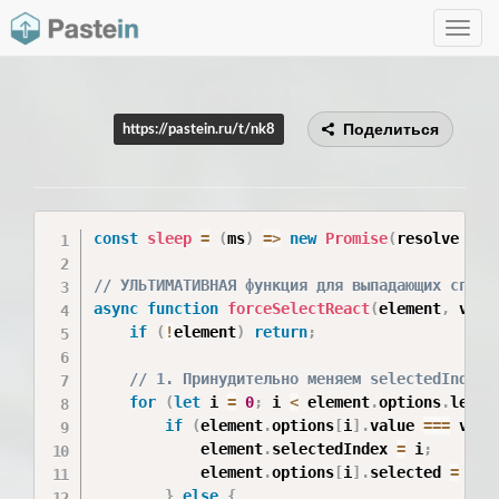
Toggle
navig
Поделиться
https://pastein.ru/t/nk8
const
sleep
=
(
ms
)
=>
new
Promise
(
resolve
=>
// УЛЬТИМАТИВНАЯ функция для выпадающих списк
async
function
forceSelectReact
(
element
,
 valu
if
(
!
element
)
return
;
// 1. Принудительно меняем selectedIndex 
for
(
let
 i 
=
0
;
 i 
<
 element
.
options
.
lengt
if
(
element
.
options
[
i
]
.
value 
===
 valu
            element
.
selectedIndex 
=
 i
;
            element
.
options
[
i
]
.
selected 
=
tru
}
else
{