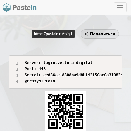
Toggle
navig
Поделиться
https://pastein.ru/t/njJ
Server: login.veltura.digital

Port: 443

Secret: eed86cef8808ba9d8bf43f50ae0a3108346c6f
@ProxyMTProto