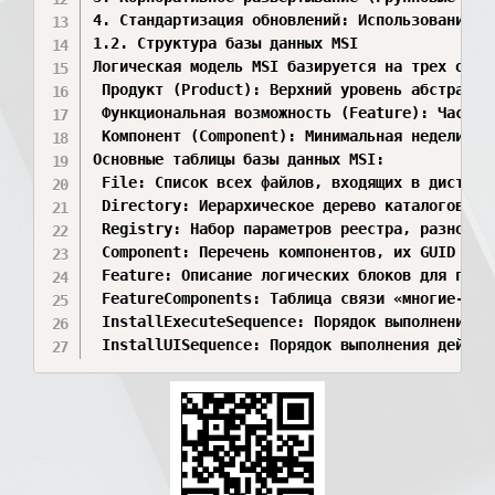
4. Стандартизация обновлений: Использование мех
1.2. Структура базы данных MSI

Логическая модель MSI базируется на трех основ
 Продукт (Product): Верхний уровень абстракции
 Функциональная возможность (Feature): Часть 
 Компонент (Component): Минимальная неделимая
Основные таблицы базы данных MSI:

 ⁠File⁠: Список всех файлов, входящих в дистри
 ⁠Directory⁠: Иерархическое дерево каталогов це
 ⁠Registry⁠: Набор параметров реестра, разносим
 ⁠Component⁠: Перечень компонентов, их GUID и к
 ⁠Feature⁠: Описание логических блоков для поль
 ⁠FeatureComponents⁠: Таблица связи «многие-ко-
 ⁠InstallExecuteSequence⁠: Порядок выполнения 
 ⁠InstallUISequence⁠: Порядок выполнения дейст