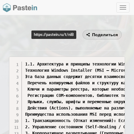
Toggle
navig
Поделиться
https://pastein.ru/t/niB
1.1. Архитектура и принципы технологии Windows
Технология Windows Installer (MSI — Microsoft
Эта база данных содержит десятки взаимосвязанн
 Перечень копируемых файлов и структуру катало
 Ключи и параметры реестра, которые необходимо
 Регистрацию COM-компонентов, библиотек типов 
 Ярлыки, службы, шрифты и переменные окружения
 Действия (Actions), выполняемые на различных 
Преимущества использования MSI перед исполняемы
1. Транзакционность (Откат изменений): Если в
2. Управление состоянием (Self-Healing / Само
3. Корпоративное развертывание (Групповые пол