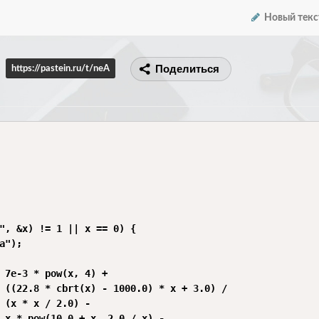
Новый текс
Поделиться
https://pastein.ru/t/neA
", &x) != 1 || x == 0) {

a");

 7e-3 * pow(x, 4) +

 ((22.8 * cbrt(x) - 1000.0) * x + 3.0) /

 (x * x / 2.0) -

 x * pow(10.0 + x, 2.0 / x) -
