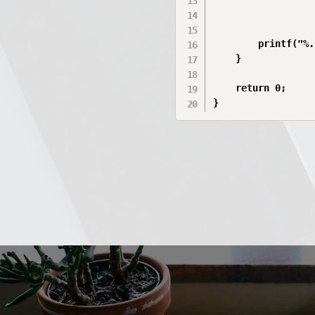
                  
        printf("%.
    }

    return 0;

}