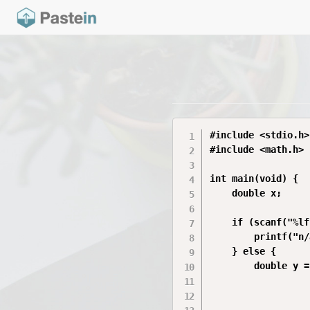
#include <stdio.h>

#include <math.h>

int main(void) {

    double x;

    if (scanf("%lf
        printf("n/
    } else {

        double y =
                  
                  
                  