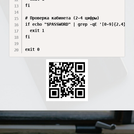
fi

# Проверка кабинета (2-4 цифры)

if echo "$PASSWORD" | grep -qE '[0-9]{2,4}'; t
  exit 1

fi

exit 0