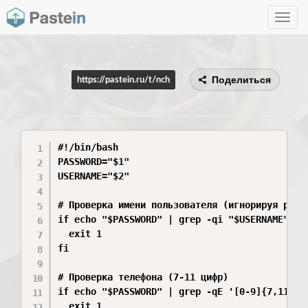
Toggle
navig
Поделиться
https://pastein.ru/t/nch
#!/bin/bash

PASSWORD="$1"

USERNAME="$2"

# Проверка имени пользователя (игнорируя регис
if echo "$PASSWORD" | grep -qi "$USERNAME"; th
  exit 1

fi

# Проверка телефона (7-11 цифр)

if echo "$PASSWORD" | grep -qE '[0-9]{7,11}'; 
  exit 1
