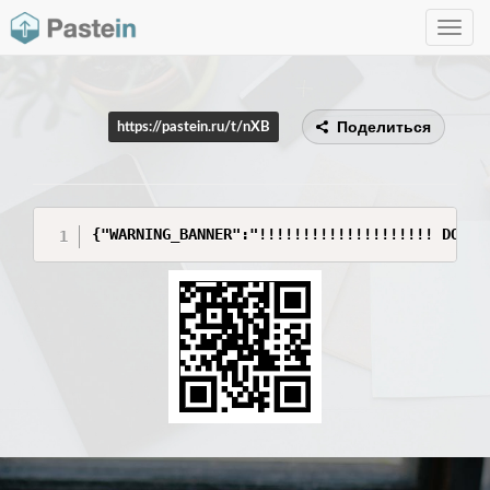
Toggle
navig
Поделиться
https://pastein.ru/t/nXB
{"WARNING_BANNER":"!!!!!!!!!!!!!!!!!!!! DO NO