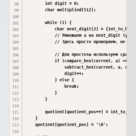
        int digit = 0;

        char multiplied[512];

        while (1) {

            char next_digit[2] = {int_to_hex(d
            // Умножаем a на next_digit (упрощ
            // Здесь просто проверяем, не прев
            // Для простоты используем сравнен
            if (compare_hex(current, a) >= 0) 
                subtract_hex(current, a, curre
                digit++;

            } else {

                break;

            }

        }

        quotient[quotient_pos++] = int_to_hex(
    }

    quotient[quotient_pos] = '\0';
