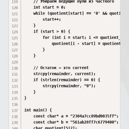
    // Убираем ведущие нули из частного

    int start = 0;

    while (quotient[start] == '0' && quotient[
        start++;

    }

    if (start > 0) {

        for (int i = start; i <= quotient_pos;
            quotient[i - start] = quotient[i];
        }

    }

    // Остаток — это current

    strcpy(remainder, current);

    if (strlen(remainder) == 0) {

        strcpy(remainder, "0");

    }

}

int main() {

    const char* a = "2304a7cc89bd0035ff";

    const char* b = "561ab28ff7c6779400";

    char quotient[512];
