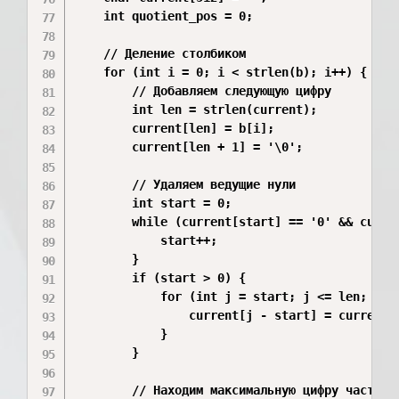
    int quotient_pos = 0;

    // Деление столбиком

    for (int i = 0; i < strlen(b); i++) {

        // Добавляем следующую цифру

        int len = strlen(current);

        current[len] = b[i];

        current[len + 1] = '\0';

        // Удаляем ведущие нули

        int start = 0;

        while (current[start] == '0' && curren
            start++;

        }

        if (start > 0) {

            for (int j = start; j <= len; j++)
                current[j - start] = current[j
            }

        }

        // Находим максимальную цифру частного