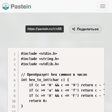
Toggle
navig
Поделиться
https://pastein.ru/t/nS8
#include <stdio.h>

#include <string.h>

#include <stdlib.h>

// Преобразует hex символ в число

int hex_to_int(char c) {

    if (c >= '0' && c <= '9') return c - '0';

    if (c >= 'a' && c <= 'f') return c - 'a' +
    if (c >= 'A' && c <= 'F') return c - 'A' +
    return 0;

}
