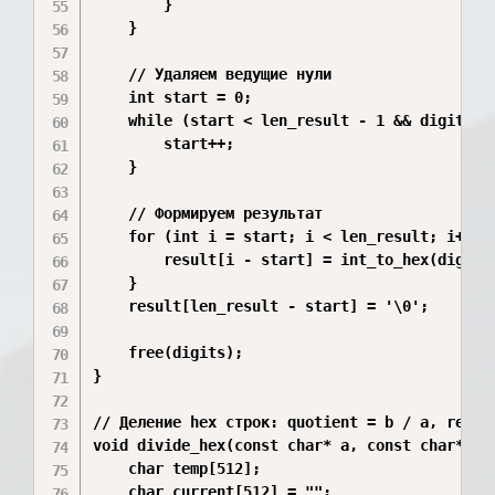
        }

    }

    // Удаляем ведущие нули

    int start = 0;

    while (start < len_result - 1 && digits[st
        start++;

    }

    // Формируем результат

    for (int i = start; i < len_result; i++) {
        result[i - start] = int_to_hex(digits[
    }

    result[len_result - start] = '\0';

    free(digits);

}

// Деление hex строк: quotient = b / a, remain
void divide_hex(const char* a, const char* b, 
    char temp[512];

    char current[512] = "";
