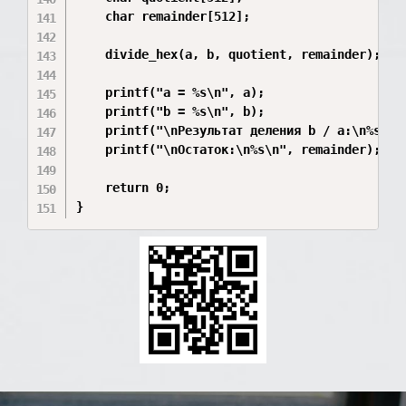
    char remainder[512];

    divide_hex(a, b, quotient, remainder);

    printf("a = %s\n", a);

    printf("b = %s\n", b);

    printf("\nРезультат деления b / a:\n%s\n",
    printf("\nОстаток:\n%s\n", remainder);

    return 0;

}