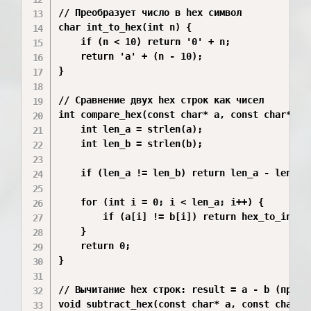
// Преобразует число в hex символ

char int_to_hex(int n) {

    if (n < 10) return '0' + n;

    return 'a' + (n - 10);

}

// Сравнение двух hex строк как чисел

int compare_hex(const char* a, const char* b) 
    int len_a = strlen(a);

    int len_b = strlen(b);

    if (len_a != len_b) return len_a - len_b;

    for (int i = 0; i < len_a; i++) {

        if (a[i] != b[i]) return hex_to_int(a[
    }

    return 0;

}

// Вычитание hex строк: result = a - b (предпо
void subtract_hex(const char* a, const char* b