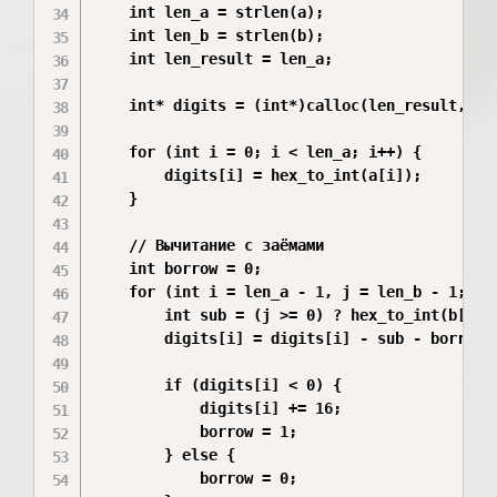
    int len_a = strlen(a);

    int len_b = strlen(b);

    int len_result = len_a;

    int* digits = (int*)calloc(len_result, siz
    for (int i = 0; i < len_a; i++) {

        digits[i] = hex_to_int(a[i]);

    }

    // Вычитание с заёмами

    int borrow = 0;

    for (int i = len_a - 1, j = len_b - 1; i >
        int sub = (j >= 0) ? hex_to_int(b[j]) 
        digits[i] = digits[i] - sub - borrow;

        if (digits[i] < 0) {

            digits[i] += 16;

            borrow = 1;

        } else {

            borrow = 0;
