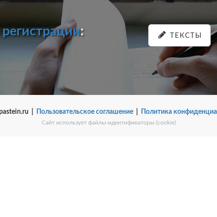
и
регистрации
:
ТЕКСТЫ
pastein.ru |
Пользовательское соглашение
|
Политика конфиденциа
Сайт использует файлы-идентификаторы (cookie)