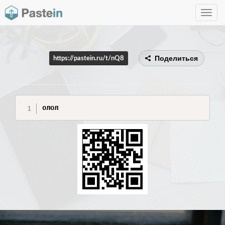
Toggle
navig
Поделиться
https://pastein.ru/t/nQ8
олол