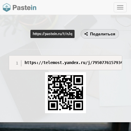
Toggle
navig
Поделиться
https://pastein.ru/t/nJq
https://telemost.yandex.ru/j/79507761579345