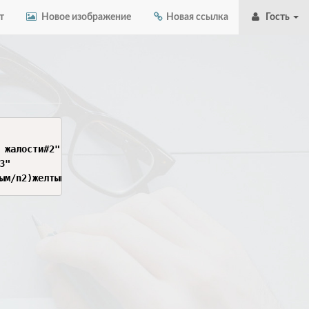
т
Новое изображение
Новая ссылка
Гость
 жалости#2"

"

ым/n2)желтым/n3)черно-желтым/n4)мокрым#4"