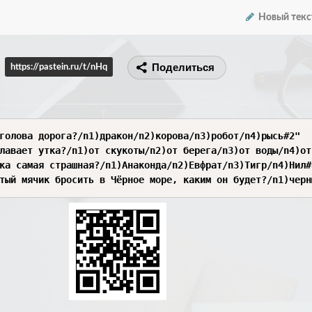
Новый текс
Поделиться
https://pastein.ru/t/nHq
голова дорога?/n1)дракон/n2)корова/n3)робот/n4)рысь#2"

лавает утка?/n1)от скукоты/n2)от берега/n3)от воды/n4)от
ка самая страшная?/n1)Анаконда/n2)Евфрат/n3)Тигр/n4)Нил#3
тый мячик бросить в Чёрное море, каким он будет?/n1)черн