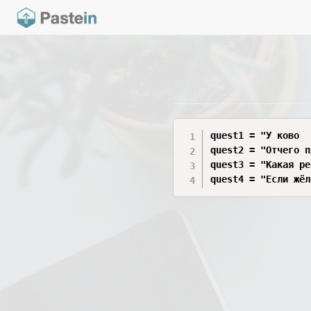
quest1 = "У ково  
quest2 = "Отчего п
quest3 = "Какая ре
quest4 = "Если жёл