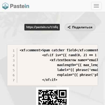
Toggle
navig
Поделиться
https://pastein.ru/t/nFq
<xf:comment>Spam catcher field</xf:comment>

			<xf:if is="{{ rand(0, 2) == 1 }}">

				<xf:textboxrow name="email" value="" type="email" autocomplete="off" rowclass="formRow--limited"

					maxlength="{{ max_length($xf.visitor, 'email') }}"

					label="{{ phrase('email') }}"

					explain="{{ phrase('please_leave_this_field_blank') }}" />

			</xf:if>