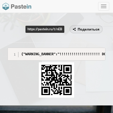
Toggle
navig
Поделиться
https://pastein.ru/t/nEB
{"WARNING_BANNER":"!!!!!!!!!!!!!!!!!!!! DO NO