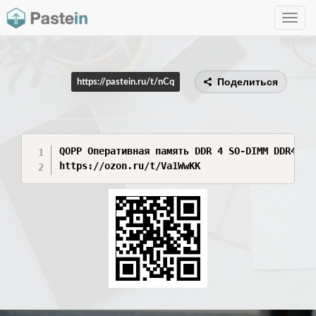
Toggle
navig
Поделиться
https://pastein.ru/t/nCq
QOPP Оперативная память DDR 4 SO-DIMM DDR4, 32
https://ozon.ru/t/Va1WwKK