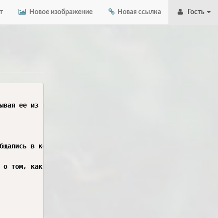
т
Новое изображение
Новая ссылка
Гость