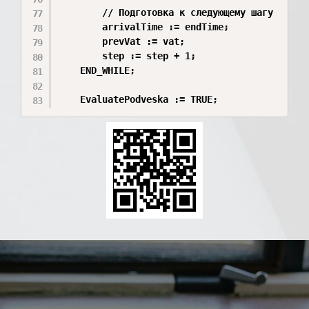
        // Подготовка к следующему шагу

        arrivalTime := endTime;

        prevVat := vat;

        step := step + 1;

    END_WHILE;

    EvaluatePodveska := TRUE;