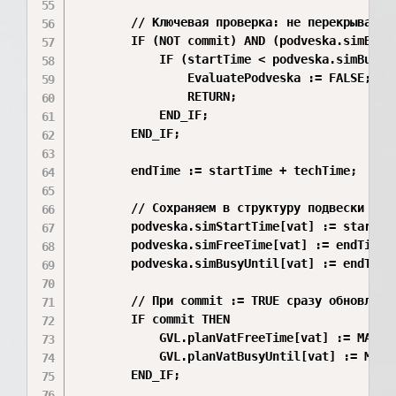
        // Ключевая проверка: не перекрываетс
        IF (NOT commit) AND (podveska.simBusyU
            IF (startTime < podveska.simBusyU
                EvaluatePodveska := FALSE;

                RETURN;

            END_IF;

        END_IF;

        endTime := startTime + techTime;

        // Сохраняем в структуру подвески

        podveska.simStartTime[vat] := startTim
        podveska.simFreeTime[vat] := endTime +
        podveska.simBusyUntil[vat] := endTime 
        // При commit := TRUE сразу обновляем 
        IF commit THEN

            GVL.planVatFreeTime[vat] := MAX(G
            GVL.planVatBusyUntil[vat] := MAX(
        END_IF;
