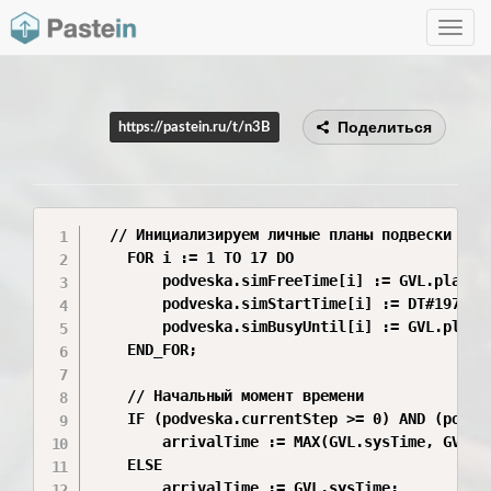
Toggle
navig
Поделиться
https://pastein.ru/t/n3B
  // Инициализируем личные планы подвески из г
    FOR i := 1 TO 17 DO

        podveska.simFreeTime[i] := GVL.planVat
        podveska.simStartTime[i] := DT#1970-01
        podveska.simBusyUntil[i] := GVL.planVa
    END_FOR;

    // Начальный момент времени

    IF (podveska.currentStep >= 0) AND (podve
        arrivalTime := MAX(GVL.sysTime, GVL.va
    ELSE

        arrivalTime := GVL.sysTime;
