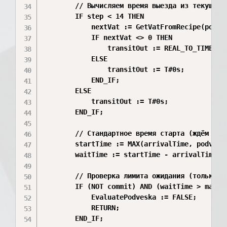
        // Вычисляем время выезда из текущей в
        IF step < 14 THEN

            nextVat := GetVatFromRecipe(podves
            IF nextVat <> 0 THEN

                transitOut := REAL_TO_TIME(PV.
            ELSE

                transitOut := T#0s;

            END_IF;

        ELSE

            transitOut := T#0s;

        END_IF;

        // Стандартное время старта (ждём осво
        startTime := MAX(arrivalTime, podveska
        waitTime := startTime - arrivalTime;

        // Проверка лимита ожидания (только пр
        IF (NOT commit) AND (waitTime > maxWai
            EvaluatePodveska := FALSE;

            RETURN;

        END_IF;
