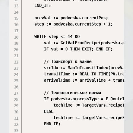
    END_IF;

    prevVat := podveska.currentPos;

    step := podveska.currentStep + 1;

    WHILE step <= 14 DO

        vat := GetVatFromRecipe(podveska.proce
        IF vat = 0 THEN EXIT; END_IF;

        // Транспорт к ванне

        srcIdx := MapToTransitIndex(prevVat);

        transitTime := REAL_TO_TIME(PV.transit
        arrivalTime := arrivalTime + transitTi
        // Технологическое время

        IF podveska.processType = E_RouteType.
            techTime := TargetVars.recipeTin[s
        ELSE

            techTime := TargetVars.recipeSilve
        END_IF;
