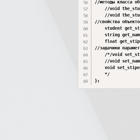
//методы класса об
	//void the_student_in();//ввод объекта class_student с клавиатуры 

	//void the_student_out();//вывод на экран объекта class_student

//свойства объекто
	student get_student();

	string get_name_student();*/

	float get_stipendium_student() { return this -> stipendium; }

//задачики парамет
	/*/void set_student(student the_student);

	//void set_name_student(string name);

	void set_stipendium(float stipendium);

	*/

};