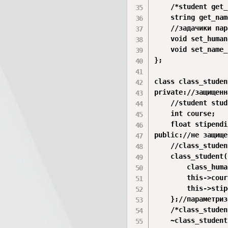
	/*student get_human();

	string get_name_human();

	//задачики параметров класса 

	void set_human(human the_human);

	void set_name_human(string name);*/

};

class class_studen
private://защищенн
	//student stud;//член-данные класса

	int course;

	float stipendium;

public://не защище
	//class_student() {};//консhoруктор класса по умолчанию

	class_student(human the_human, int course, float stipendium) :

		class_human(the_human) {

		this->course = course;

		this->stipendium = stipendium;

	};//параметризованый конструктор класса 

	/*class_student(class_human the_human, int course, float stipendium);//параметризованый конструктор класса 

	~class_student() {};//деструктор класса по умолчанию 
