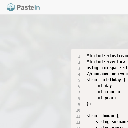
#include <iostream>
#include <vector>

using namespace std
//описание перемен
struct birthday {

	int day;

	int mounth;

	int year;

};

struct human {

	string surname;

	string name;
