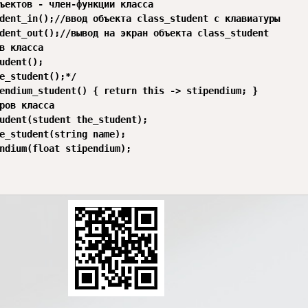
ъектов - член-функции класса

в класса 

ров класса 
