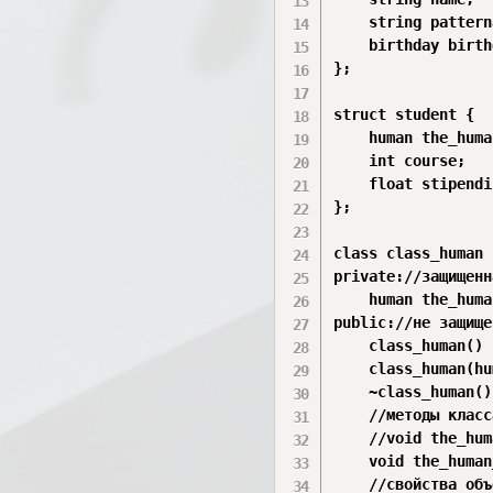
	string pattername;

	birthday birthday_human;

};

struct student {

	human the_human;

	int course;

	float stipendium;

};

class class_human {
private://защищенн
	human the_human;//член-данные класса

public://не защище
	class_human() {};//конструктор класса по умолчанию

	class_human(human the_human);//параметризованый конструктор класса 

	~class_human() {};//деструктор класса по умолчанию 

	//методы класса объектов - член-функции класса

	//void the_human_in();//ввод объекта class_student с клавиатуры 

	void the_human_out();//вывод на экран объекта class_student

	//свойства объектов класса 
