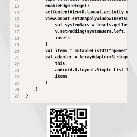
        enableEdgeToEdge()

        setContentView(R.layout.activity_main)
        ViewCompat.setOnApplyWindowInsetsList
            val systemBars = insets.getInsets(
            v.setPadding(systemBars.left, sys
            insets

        }

        val items = mutableListOf("привет", "п
        val adapter = ArrayAdapter<String>(

            this,

            android.R.Loyout.Simple_List_Item_
            items                             
        )

    }

}