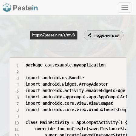
Toggle
navig
Поделиться
https://pastein.ru/t/mv8
package com.example.myapplication

import android.os.Bundle

import android.widget.ArrayAdapter

import androidx.activity.enableEdgeToEdge

import androidx.appcompat.app.AppCompatActivit
import androidx.core.view.ViewCompat

import androidx.core.view.WindowInsetsCompat

class MainActivity : AppCompatActivity() {

    override fun onCreate(savedInstanceState: 
        super.onCreate(savedInstanceState)
