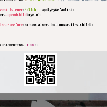
ventListener
(
'click'
,
 applyMyDefaults
)
;
er
.
appendChild
(
myBtn
)
;
insertBefore
(
btnContainer
,
 buttonBar
.
firstChild
)
;
CustomButton
,
1000
)
;