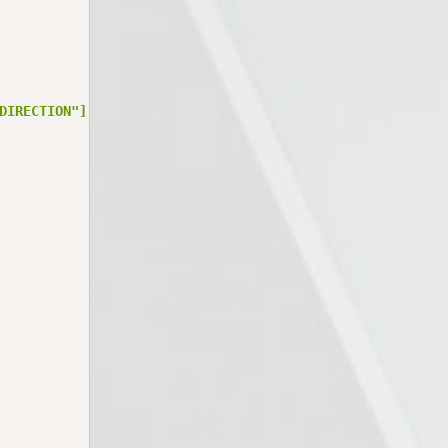
DIRECTION"]'
)
;