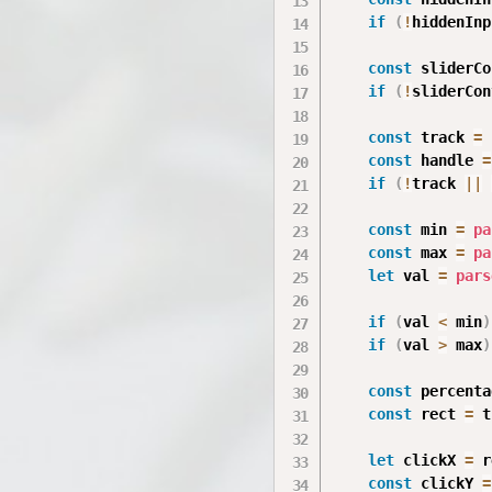
if
(
!
hiddenInp
const
 sliderCo
if
(
!
sliderCon
const
 track 
=
 
const
 handle 
=
if
(
!
track 
||
const
 min 
=
pa
const
 max 
=
pa
let
 val 
=
pars
if
(
val 
<
 min
)
if
(
val 
>
 max
)
const
 percenta
const
 rect 
=
 t
let
 clickX 
=
 r
const
 clickY 
=