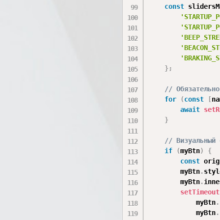
const
 slidersM
'STARTUP_P
'STARTUP_P
'BEEP_STRE
'BEACON_ST
'BRAKING_S
}
;
// Обязательно
for
(
const
[
na
await
setR
}
// Визуальный 
if
(
myBtn
)
{
const
 orig
        myBtn
.
styl
        myBtn
.
inne
setTimeout
            myBtn
.
            myBtn
.