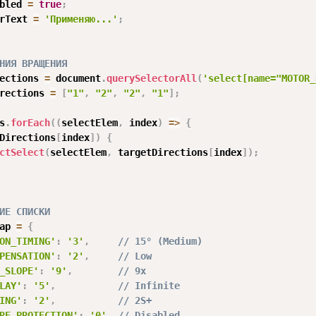
bled 
=
true
;
rText 
=
'Применяю...'
;
НИЯ ВРАЩЕНИЯ 
ections 
=
 document
.
querySelectorAll
(
'select[name="MOTOR_
rections 
=
[
"1"
,
"2"
,
"2"
,
"1"
]
;
s
.
forEach
(
(
selectElem
,
 index
)
=>
{
Directions
[
index
]
)
{
ctSelect
(
selectElem
,
 targetDirections
[
index
]
)
;
ИЕ СПИСКИ 
ap 
=
{
ON_TIMING'
:
'3'
,
// 15° (Medium)
PENSATION'
:
'2'
,
// Low
_SLOPE'
:
'9'
,
// 9x
LAY'
:
'5'
,
// Infinite
ING'
:
'2'
,
// 2S+
RE_PROTECTION'
:
'0'
// Disabled