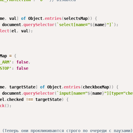
me
,
 val
]
of
 Object
.
entries
(
selectsMap
)
)
{
 document
.
querySelector
(
`
select[name="
${
name
}
"]
`
)
;
lect
(
el
,
 val
)
;
Map 
=
{
_ARM'
:
false
,
STOP'
:
false
me
,
 targetState
]
of
 Object
.
entries
(
checkboxMap
)
)
{
 document
.
querySelector
(
`
input[name="
${
name
}
"][type="che
el
.
checked 
!==
 targetState
)
{
ck
(
)
;
 (Теперь они прокликиваются строго по очереди с паузами)