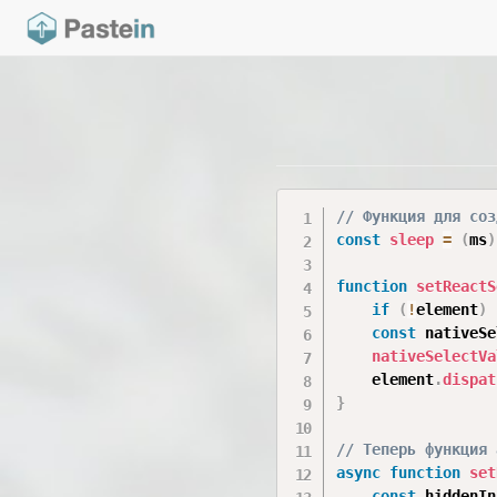
// Функция для соз
const
sleep
=
(
ms
)
function
setReactS
if
(
!
element
)
const
 nativeSe
nativeSelectVa
    element
.
dispat
}
// Теперь функция 
async
function
set
const
 hiddenIn