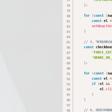
}
;
for
(
const
[
na
const
 el 
=
setReactSe
}
// 3. ЧЕКБОКСЫ
const
 checkbox
'FORCE_EDT
'BRAKE_ON_
}
;
for
(
const
[
na
const
 el 
=
if
(
el 
&&
 
            el
.
cli
}
}
// 4. ПОЛЗУНКИ