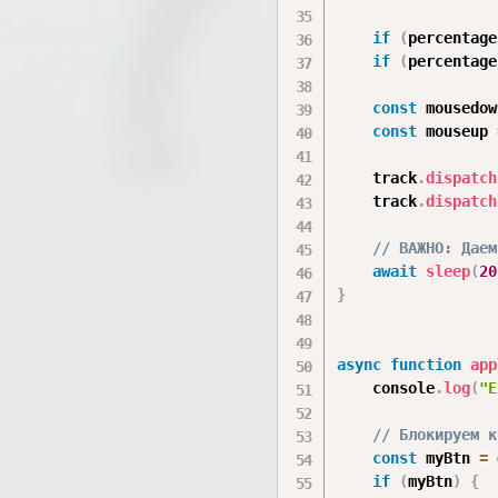
if
(
percentage
if
(
percentage
const
 mousedow
const
 mouseup 
    track
.
dispatch
    track
.
dispatch
// ВАЖНО: Даем
await
sleep
(
20
}
async
function
app
    console
.
log
(
"E
// Блокируем к
const
 myBtn 
=
 
if
(
myBtn
)
{