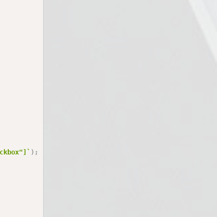
ckbox"]
`
)
;