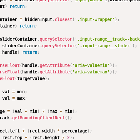
ut
)
return
;
ntainer 
=
 hiddenInput
.
closest
(
'.input-wrapper'
)
;
tainer
)
return
;
sliderContainer
.
querySelector
(
'.input-range__track--back
 sliderContainer
.
querySelector
(
'.input-range__slider'
)
;
!
handle
)
return
;
rseFloat
(
handle
.
getAttribute
(
'aria-valuemin'
)
)
;
rseFloat
(
handle
.
getAttribute
(
'aria-valuemax'
)
)
;
eFloat
(
targetValue
)
;
 val 
=
 min
;
 val 
=
 max
;
ge 
=
(
val 
-
 min
)
/
(
max 
-
 min
)
;
rack
.
getBoundingClientRect
(
)
;
ect
.
left 
+
(
rect
.
width 
*
 percentage
)
;
 rect
.
top 
+
(
rect
.
height 
/
2
)
;