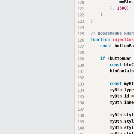
            myBtn
.
}
,
1500
)
;
}
}
// Добавление кноп
function
injectCus
const
 buttonBa
if
(
buttonBar 
const
 btnC
        btnContain
const
 myBt
        myBtn
.
type
        myBtn
.
id 
=
        myBtn
.
inne
        myBtn
.
styl
        myBtn
.
styl
        myBtn
.
styl
        myBtn
.
styl