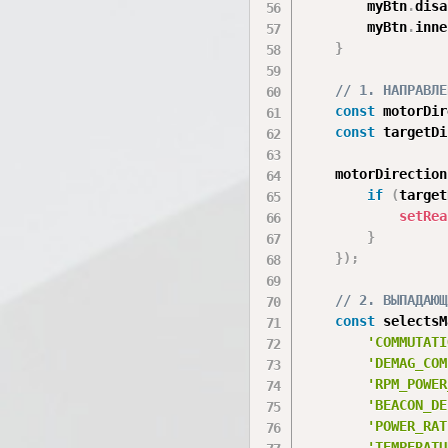
        myBtn
.
disa
        myBtn
.
inne
}
// 1. НАПРАВЛЕ
const
 motorDir
const
 targetDi
    motorDirection
if
(
target
setRea
}
}
)
;
// 2. ВЫПАДАЮЩ
const
 selectsM
'COMMUTATI
'DEMAG_COM
'RPM_POWER
'BEACON_DE
'POWER_RAT
'TEMPERATU