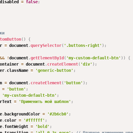
disabled 
=
false
;
ки
tomButton
(
)
{
r 
=
 document
.
querySelector
(
'.buttons-right'
)
;
&&
!
document
.
getElementById
(
'my-custom-default-btn'
)
)
{
ontainer 
=
 document
.
createElement
(
'div'
)
;
er
.
className 
=
'generic-button'
;
n 
=
 document
.
createElement
(
'button'
)
;
 
=
'button'
;
'my-custom-default-btn'
;
rText 
=
'Применить мой шаблон'
;
e
.
backgroundColor 
=
'#2b6cb0'
;
e
.
color 
=
'#ffffff'
;
e
.
fontWeight 
=
'bold'
;
e
.
transition 
=
'all 0.3s ease'
;
// Плавное изменение цве