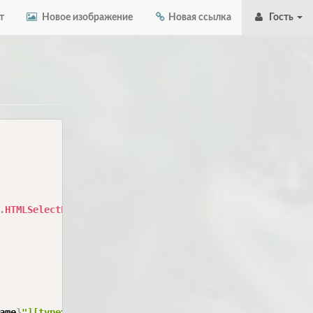
т
Новое изображение
Новая ссылка
Гость
.
HTMLSelectElement
.
prototype
,
"value"
)
.
set
;
ame
}
"][type="hidden"]
`
)
;