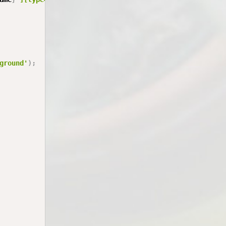
ground'
)
;