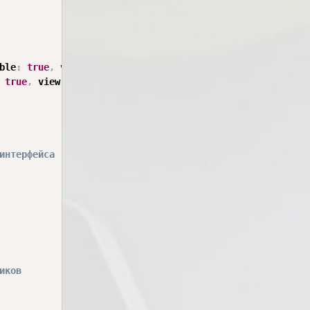
ble
:
true
,
 view
:
 window
,
 clientX
:
 clickX
,
 clientY
:
 click
true
,
 view
:
 window
,
 clientX
:
 clickX
,
 clientY
:
 clickY 
}
)
интерфейса
иков