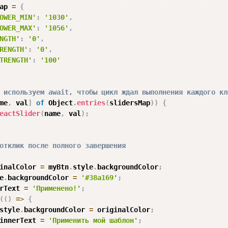
ap 
=
{
OWER_MIN'
:
'1030'
,
OWER_MAX'
:
'1056'
,
NGTH'
:
'0'
,
RENGTH'
:
'0'
,
TRENGTH'
:
'100'
 используем await, чтобы цикл ждал выполнения каждого кл
me
,
 val
]
of
 Object
.
entries
(
slidersMap
)
)
{
eactSlider
(
name
,
 val
)
;
отклик после полного завершения
inalColor 
=
 myBtn
.
style
.
backgroundColor
;
e
.
backgroundColor 
=
'#38a169'
;
rText 
=
'Применено!'
;
(
(
)
=>
{
style
.
backgroundColor 
=
 originalColor
;
innerText 
=
'Применить мой шаблон'
;