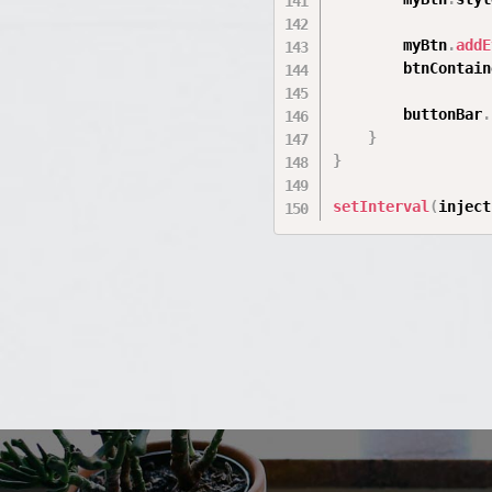
        myBtn
.
addE
        btnContain
        buttonBar
.
}
}
setInterval
(
inject