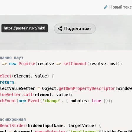
Новый текс
Поделиться
https://pastein.ru/t/mk8
дания пауз
=>
new
Promise
(
resolve
=>
setTimeout
(
resolve
,
 ms
)
)
;
elect
(
element
,
 value
)
{
return
;
lectValueSetter 
=
 Object
.
getOwnPropertyDescriptor
(
window
lueSetter
.
call
(
element
,
 value
)
;
chEvent
(
new
Event
(
'change'
,
{
 bubbles
:
true
}
)
)
;
асинхронная
ReactSlider
(
hiddenInputName
,
 targetValue
)
{
put 
=
 document
.
querySelector
(
`
input[name="
${
hiddenInputN