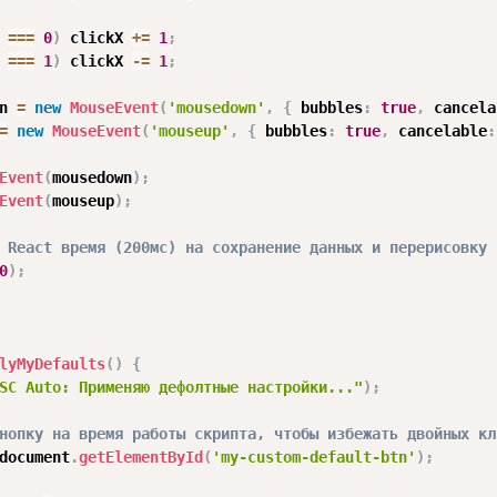
 
===
0
)
 clickX 
+=
1
;
 
===
1
)
 clickX 
-=
1
;
n 
=
new
MouseEvent
(
'mousedown'
,
{
 bubbles
:
true
,
 cancela
=
new
MouseEvent
(
'mouseup'
,
{
 bubbles
:
true
,
 cancelable
:
Event
(
mousedown
)
;
Event
(
mouseup
)
;
 React время (200мс) на сохранение данных и перерисовку 
0
)
;
lyMyDefaults
(
)
{
SC Auto: Применяю дефолтные настройки..."
)
;
нопку на время работы скрипта, чтобы избежать двойных кл
document
.
getElementById
(
'my-custom-default-btn'
)
;