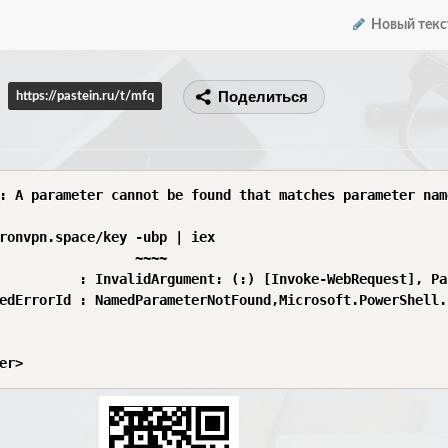
Новый текс
Поделиться
https://pastein.ru/t/mfq
: A parameter cannot be found that matches parameter name
ronvpn.space/key -ubp | iex

                 ~~~~

          : InvalidArgument: (:) [Invoke-WebRequest], Pa
edErrorId : NamedParameterNotFound,Microsoft.PowerShell.
er>