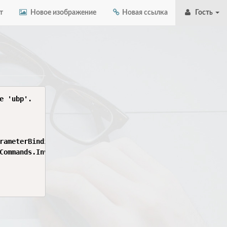
т
Новое изображение
Новая ссылка
Гость
 'ubp'.

rameterBindingException

Commands.InvokeWebReque
