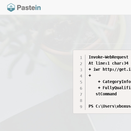
Invoke-WebRequest 
At line:1 char:34

+ iwr http://get.i
+                 
    + CategoryInfo
    + FullyQualifi
   stCommand

PS C:\Users\vboxus