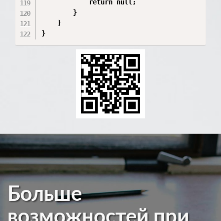
            return null;

        }

    }

Больше
возможностей при