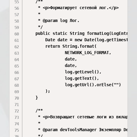
    /**

     * <p>Форматирует сетевой лог.</p>

     *

     * @param log Лог.

     */

    public static String formatLog(LogEntry lo
        Date date = new Date(log.getTimestamp(
        return String.format(

                NETWORK_LOG_FORMAT,

                date,

                date,

                log.getLevel(),

                log.getText(),

                log.getUrl().orElse("")

        );

    }

    /**

     * <p>Возвращает сетевые логи из вкладки N
     *

     * @param devToolsManager Экземпляр DevToo
     */
