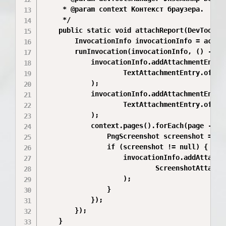
     * @param context Контекст браузера.

     */

    public static void attachReport(DevToolsM
        InvocationInfo invocationInfo = action
        runInvocation(invocationInfo, () -> {

            invocationInfo.addAttachmentEntry(
                    TextAttachmentEntry.of("N
            );

            invocationInfo.addAttachmentEntry(
                    TextAttachmentEntry.of("C
            );

            context.pages().forEach(page -> {

                PngScreenshot screenshot = tak
                if (screenshot != null) {

                    invocationInfo.addAttachme
                            ScreenshotAttachme
                    );

                }

            });

        });

    }
