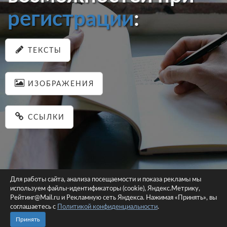
регистрации
:
ТЕКСТЫ
ИЗОБРАЖЕНИЯ
ССЫЛКИ
Для работы сайта, анализа посещаемости и показа рекламы мы
используем файлы-идентификаторы (cookie), Яндекс.Метрику,
© 2026 pastein.ru |
Пользовательское соглашение
|
Политика
Рейтинг@Mail.ru и Рекламную сеть Яндекса. Нажимая «Принять», вы
соглашаетесь с
Политикой конфиденциальности
конфиденциальности
.
Сайт использует файлы-идентификаторы (cookie)
Принять