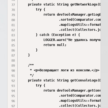
    private static String getNetworkLogs(DevTo
        try {

            return devToolsManager.getLogEntri
                    .sorted(Comparator.compari
                    .map(LogsUtils::formatLog)
                    .collect(Collectors.joinin
        } catch (Exception e) {

            LOGGER.warn("Не удалось получить с
            return null;

        }

    }

    /**

     * <p>Возвращает логи из консоли.</p>

     */

    private static String getConsoleLogs(DevTo
        try {

            return devToolsManager.getConsoleA
                    .sorted(Comparator.compar
                    .map(LogsUtils::formatLog)
                    .collect(Collectors.joinin