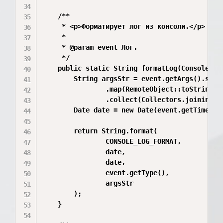
    /**

     * <p>Форматирует лог из консоли.</p>

     *

     * @param event Лог.

     */

    public static String formatLog(ConsoleApiC
        String argsStr = event.getArgs().strea
                .map(RemoteObject::toString)

                .collect(Collectors.joining(",
        Date date = new Date(event.getTimestam
        return String.format(

                CONSOLE_LOG_FORMAT,

                date,

                date,

                event.getType(),

                argsStr

        );

    }
