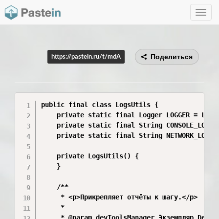
Toggle
navig
Поделиться
https://pastein.ru/t/mdA
public final class LogsUtils {

    private static final Logger LOGGER = Logge
    private static final String CONSOLE_LOG_FO
    private static final String NETWORK_LOG_FO
    private LogsUtils() {

    }

    /**

     * <p>Прикрепляет отчёты к шагу.</p>

     *

     * @param devToolsManager Экземпляр DevToo