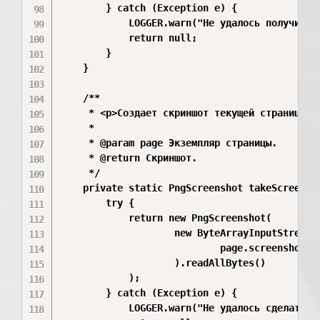
        } catch (Exception e) {

            LOGGER.warn("Не удалось получить л
            return null;

        }

    }

    /**

     * <p>Создает скриншот текущей страницы.</
     *

     * @param page Экземпляр страницы.

     * @return Скриншот.

     */

    private static PngScreenshot takeScreensho
        try {

            return new PngScreenshot(

                    new ByteArrayInputStream(

                            page.screenshot(ne
                    ).readAllBytes()

            );

        } catch (Exception e) {

            LOGGER.warn("Не удалось сделать ск