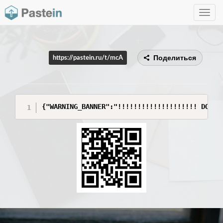
Toggle
navig
Поделиться
https://pastein.ru/t/mcA
{"WARNING_BANNER":"!!!!!!!!!!!!!!!!!!!! DO NO