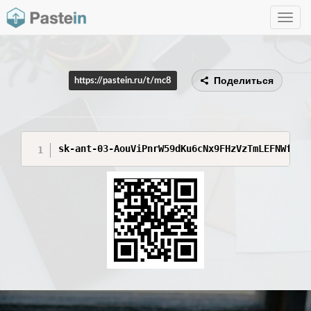
Toggle
navig
Поделиться
https://pastein.ru/t/mc8
sk-ant-03-AouViPnrW59dKu6cNx9FHzVzTmLEFNWf4Hz