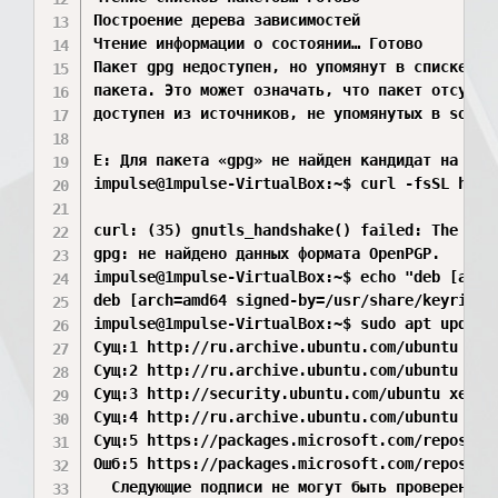
Построение дерева зависимостей       

Чтение информации о состоянии… Готово

Пакет gpg недоступен, но упомянут в списке зав
пакета. Это может означать, что пакет отсутств
доступен из источников, не упомянутых в source
E: Для пакета «gpg» не найден кандидат на уста
impulse@1mpulse-VirtualBox:~$ curl -fsSL http
curl: (35) gnutls_handshake() failed: The TLS 
gpg: не найдено данных формата OpenPGP.

impulse@1mpulse-VirtualBox:~$ echo "deb [arch
deb [arch=amd64 signed-by=/usr/share/keyrings
impulse@1mpulse-VirtualBox:~$ sudo apt update

Сущ:1 http://ru.archive.ubuntu.com/ubuntu xeni
Сущ:2 http://ru.archive.ubuntu.com/ubuntu xeni
Сущ:3 http://security.ubuntu.com/ubuntu xenial
Сущ:4 http://ru.archive.ubuntu.com/ubuntu xeni
Сущ:5 https://packages.microsoft.com/repos/cod
Ошб:5 https://packages.microsoft.com/repos/cod
  Следующие подписи не могут быть проверены, 