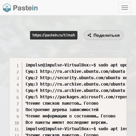
Toggle
navig
Поделиться
https://pastein.ru/t/mah
impulse@1mpulse-VirtualBox:~$ sudo apt update

Сущ:1 http://ru.archive.ubuntu.com/ubuntu xeni
Сущ:2 http://security.ubuntu.com/ubuntu xenial
Сущ:3 http://ru.archive.ubuntu.com/ubuntu xeni
Сущ:4 http://ru.archive.ubuntu.com/ubuntu xeni
Сущ:5 https://packages.microsoft.com/repos/cod
Чтение списков пакетов… Готово

Построение дерева зависимостей       

Чтение информации о состоянии… Готово

Все пакеты имеют последние версии.

impulse@1mpulse-VirtualBox:~$ sudo apt install
Чтение списков пакетов… Готово
