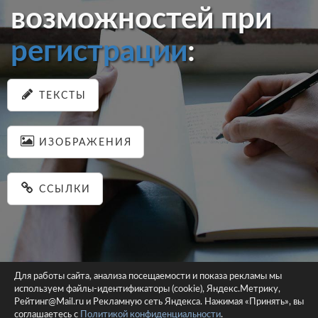
возможностей при
регистрации
:
ТЕКСТЫ
ИЗОБРАЖЕНИЯ
ССЫЛКИ
Для работы сайта, анализа посещаемости и показа рекламы мы
используем файлы-идентификаторы (cookie), Яндекс.Метрику,
© 2026 pastein.ru |
Пользовательское соглашение
|
Политика
Рейтинг@Mail.ru и Рекламную сеть Яндекса. Нажимая «Принять», вы
соглашаетесь с
Политикой конфиденциальности
конфиденциальности
.