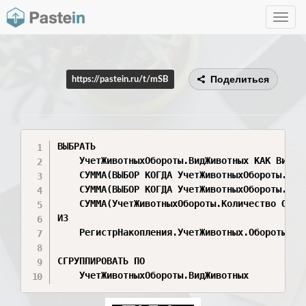
Toggle
navig
Поделиться
https://pastein.ru/t/mSB
ВЫБРАТЬ

    УчетЖивотныхОбороты.ВидЖивотных КАК ВидЖив
    СУММА(ВЫБОР КОГДА УчетЖивотныхОбороты.Вид
    СУММА(ВЫБОР КОГДА УчетЖивотныхОбороты.Вид
    СУММА(УчетЖивотныхОбороты.Количество Оборо
ИЗ

    РегистрНакопления.УчетЖивотных.Обороты(&Н
СГРУППИРОВАТЬ ПО

    УчетЖивотныхОбороты.ВидЖивотных