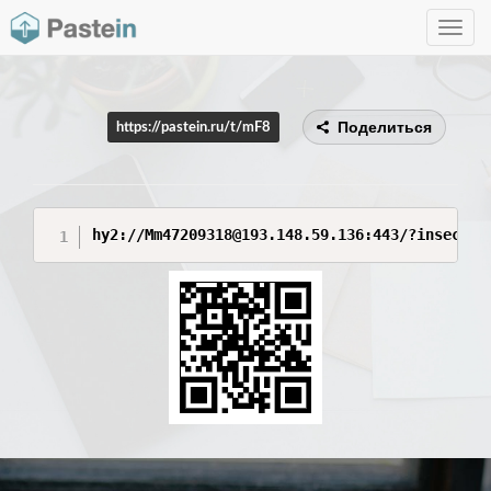
Toggle
navig
Поделиться
https://pastein.ru/t/mF8
hy2://Mm47209318@193.148.59.136:443/?insecure