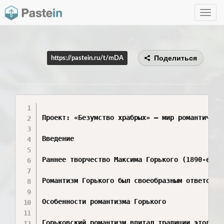
Toggle
navig
Поделиться
https://pastein.ru/t/mDA
Проект: «Безумство храбрых» — мир романтически
Введение

Раннее творчество Максима Горького (1890-е гг
Романтизм Горького был своеобразным ответом н
Особенности романтизма Горького

Горьковский романтизм впитал традиции этого на