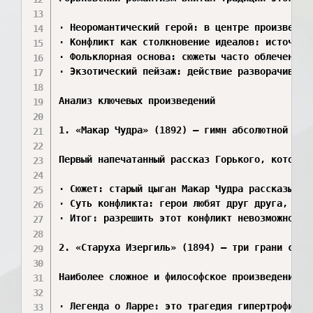
· Неоромантический герой: в центре произведен
· Конфликт как столкновение идеалов: источник
· Фольклорная основа: сюжеты часто облечены в
· Экзотический пейзаж: действие разворачивает
Анализ ключевых произведений

1. «Макар Чудра» (1892) — гимн абсолютной своб
Первый напечатанный рассказ Горького, который
· Сюжет: старый цыган Макар Чудра рассказывае
· Суть конфликта: герои любят друг друга, но 
· Итог: разрешить этот конфликт невозможно. Л
2. «Старуха Изергиль» (1894) — три грани судьб
Наиболее сложное и философское произведение, 
· Легенда о Ларре: это трагедия гипертрофиров