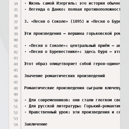
· Жизнь самой Изергиль: это история обычного 
· Легенда о Данко: полная противоположность Л
3. «Песня о Соколе» (1895) и «Песня о Буревест
Эти произведения — вершина горьковской романт
· «Песня о Соколе»: центральный приём — антит
· «Песня о Буревестнике»: здесь буря — это си
Этот образ олицетворяет собой героя-одиночку,
Значение романтических произведений

Романтические произведения сыграли ключевую р
· Для современников: они стали глотком свежег
· Для русской литературы: Горький-романтик об
· Нравственный урок: эти произведения и сегод
Заключение
