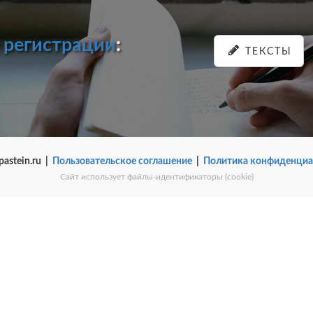
и
регистрации
:
ТЕКСТЫ
pastein.ru |
Пользовательское соглашение
|
Политика конфиденциа
Сайт использует файлы-идентификаторы (cookie)