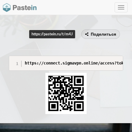
Toggle
navig
Поделиться
https://pastein.ru/t/m4J
https://connect.sigmavpn.online/access?token=