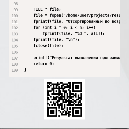
    FILE * file;

    file = fopen("/home/user/projects/result.t
    fprintf(file, "Отсортированный по возраста
    for (int i = 0; i < n; i++)

        fprintf(file, "%d ", a[i]);

    fprintf(file, "\n");

    fclose(file);

    printf("Результат выполнения программы за
    return 0;

}