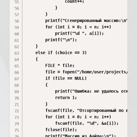
                count++;

            }

        }

        printf("Сгенерированный массив:\n");

        for (int i = 0; i < n; i++)

            printf("%d ", a[i]);

        printf("\n");

    }

    else if (choice == 3)

    {

        FILE * file;

        file = fopen("/home/user/projects/resu
        if (file == NULL)

        {

            printf("Ошибка: не удалось открыть
            return 1;

        }

        fscanf(file, "Отсортированный по возра
        for (int i = 0; i < n; i++)

            fscanf(file, "%d", &a[i]);

        fclose(file);

        printf("Массив из файла:\n");
