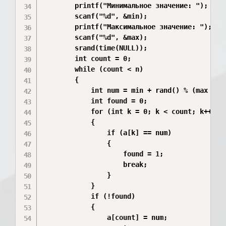
        printf("Минимальное значение: ");

        scanf("%d", &min);

        printf("Максимальное значение: ");

        scanf("%d", &max);

        srand(time(NULL));

        int count = 0;

        while (count < n)

        {

            int num = min + rand() % (max - mi
            int found = 0;

            for (int k = 0; k < count; k++)

            {

                if (a[k] == num)

                {

                    found = 1;

                    break;

                }

            }

            if (!found)

            {

                a[count] = num;
