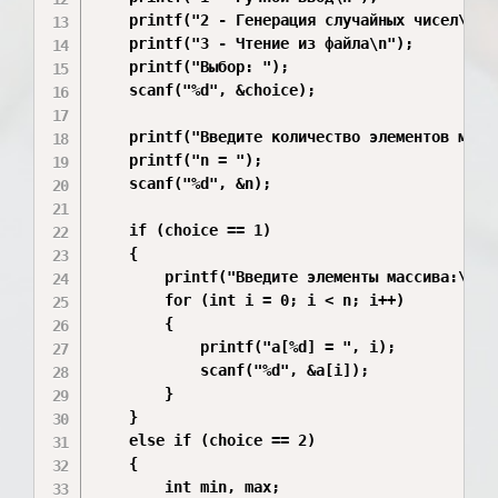
    printf("2 - Генерация случайных чисел\n");
    printf("3 - Чтение из файла\n");

    printf("Выбор: ");

    scanf("%d", &choice);

    printf("Введите количество элементов масси
    printf("n = ");

    scanf("%d", &n);

    if (choice == 1)

    {

        printf("Введите элементы массива:\n");
        for (int i = 0; i < n; i++)

        {

            printf("a[%d] = ", i);

            scanf("%d", &a[i]);

        }

    }

    else if (choice == 2)

    {

        int min, max;
