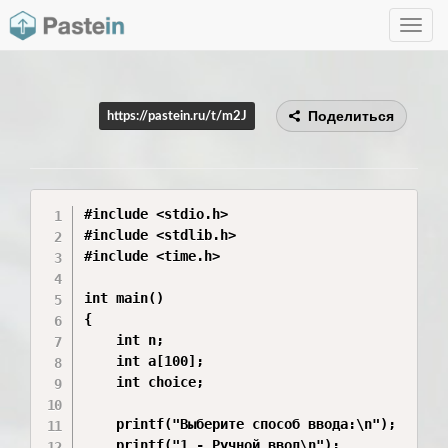
Toggle
navig
Поделиться
https://pastein.ru/t/m2J
#include <stdio.h>

#include <stdlib.h>

#include <time.h>

int main()

{

    int n;

    int a[100];

    int choice;

    printf("Выберите способ ввода:\n");

    printf("1 - Ручной ввод\n");
