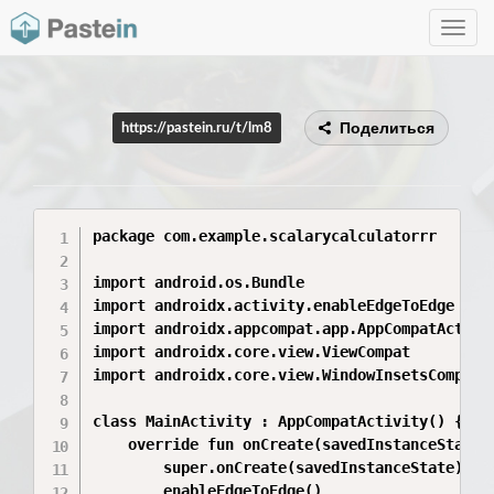
Toggle
navig
Поделиться
https://pastein.ru/t/lm8
package com.example.scalarycalculatorrr

import android.os.Bundle

import androidx.activity.enableEdgeToEdge

import androidx.appcompat.app.AppCompatActivit
import androidx.core.view.ViewCompat

import androidx.core.view.WindowInsetsCompat

class MainActivity : AppCompatActivity() {

    override fun onCreate(savedInstanceState: 
        super.onCreate(savedInstanceState)

        enableEdgeToEdge()
