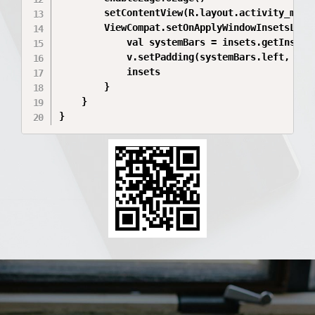
        setContentView(R.layout.activity_main)
        ViewCompat.setOnApplyWindowInsetsList
            val systemBars = insets.getInsets(
            v.setPadding(systemBars.left, sys
            insets

        }

    }

}