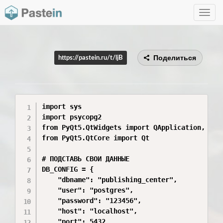
Toggle
navig
Поделиться
https://pastein.ru/t/ljB
import sys

import psycopg2

from PyQt5.QtWidgets import QApplication, QMai
from PyQt5.QtCore import Qt

# ПОДСТАВЬ СВОИ ДАННЫЕ

DB_CONFIG = {

    "dbname": "publishing_center",

    "user": "postgres",

    "password": "123456",

    "host": "localhost",

    "port": 5432
