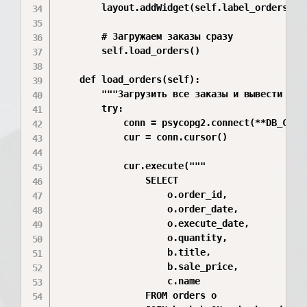
        layout.addWidget(self.label_orders)

        # Загружаем заказы сразу

        self.load_orders()

    def load_orders(self):

        """Загрузить все заказы и вывести в QL
        try:

            conn = psycopg2.connect(**DB_CONFI
            cur = conn.cursor()

            cur.execute("""

                SELECT 

                    o.order_id,

                    o.order_date,

                    o.execute_date,

                    o.quantity,

                    b.title,

                    b.sale_price,

                    c.name

                FROM orders o
