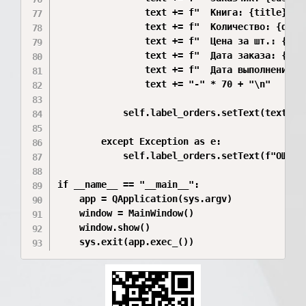
                text += f"  Книга: {title}\n"

                text += f"  Количество: {qty} 
                text += f"  Цена за шт.: {pric
                text += f"  Дата заказа: {orde
                text += f"  Дата выполнения: 
                text += "-" * 70 + "\n"

            self.label_orders.setText(text)

        except Exception as e:

            self.label_orders.setText(f"ОШИБК
if __name__ == "__main__":

    app = QApplication(sys.argv)

    window = MainWindow()

    window.show()

    sys.exit(app.exec_())