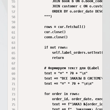
                JOIN book b ON o.book_code = b
                JOIN customer c ON o.customer_
                ORDER BY o.order_date DESC;

            """)

            rows = cur.fetchall()

            cur.close()

            conn.close()

            if not rows:

                self.label_orders.setText("ЗАК
                return

            # Формируем текст для QLabel

            text = "=" * 70 + "\n"

            text += "ВСЕ ЗАКАЗЫ В СИСТЕМЕ\n"

            text += "=" * 70 + "\n\n"

            for order in rows:

                order_id, order_date, execute
                text += f"ЗАКАЗ №{order_id}\n"
                text += f"  Заказчик: {custome