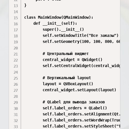
}

class MainWindow(QMainWindow):

    def __init__(self):

        super().__init__()

        self.setWindowTitle("Все заказы")

        self.setGeometry(100, 100, 800, 600)

        # Центральный виджет

        central_widget = QWidget()

        self.setCentralWidget(central_widget)

        # Вертикальный layout

        layout = QVBoxLayout()

        central_widget.setLayout(layout)

        # QLabel для вывода заказов

        self.label_orders = QLabel()

        self.label_orders.setAlignment(Qt.Alig
        self.label_orders.setWordWrap(True)

        self.label_orders.setStyleSheet("font