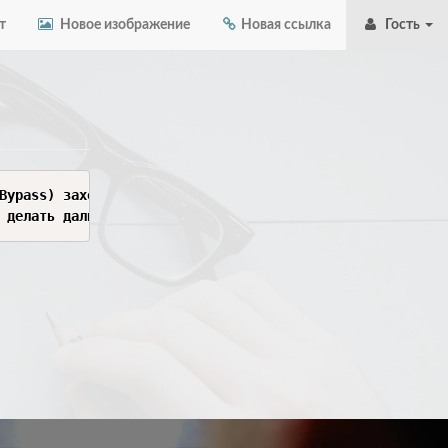
т
Новое изображение
Новая ссылка
Гость
бходе (Tethered/Semi-tethered Byp