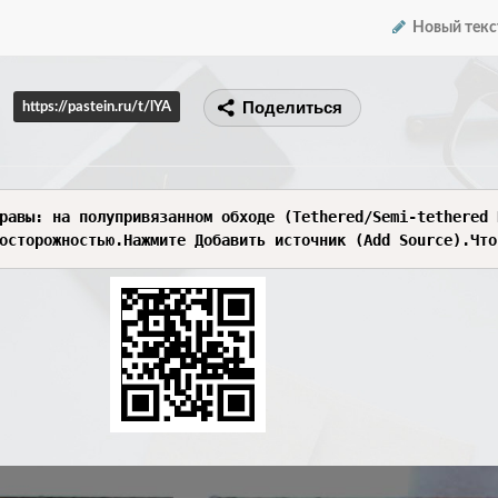
Новый текс
Поделиться
https://pastein.ru/t/lYA
олютно правы: на полупривязанном о