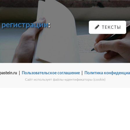
и
регистрации
:
ТЕКСТЫ
pastein.ru |
Пользовательское соглашение
|
Политика конфиденциа
Сайт использует файлы-идентификаторы (cookie)