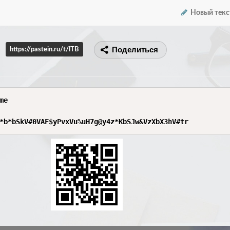
Новый текс
Поделиться
https://pastein.ru/t/lTB
e

*b*bSkV#0VAF$yPvxVu%uH7g@y4z*KbSJw&VzXbX3hV#tr