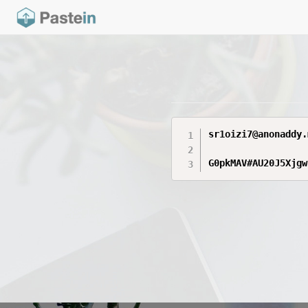
sr1oizi7@anonaddy.m
G0pkMAV#AU20J5Xjgw