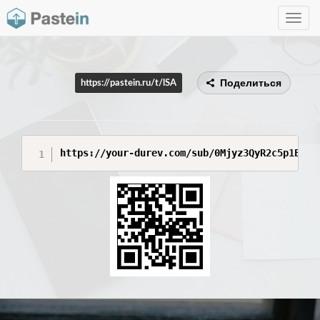
Toggle
navig
Поделиться
https://pastein.ru/t/lSA
https://your-durev.com/sub/0Mjyz3QyR2c5p1Ebh7